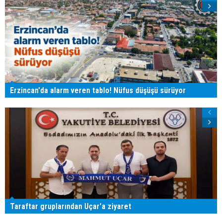
Erzincan'da alarm veren tablo! Nüfus düşüşü sürüyor
Taraftar gruplarından Uçar'a ziyaret