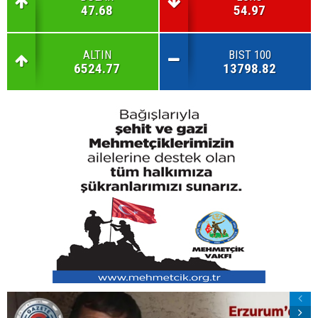
47.68
54.97
ALTIN
BIST 100
6524.77
13798.82