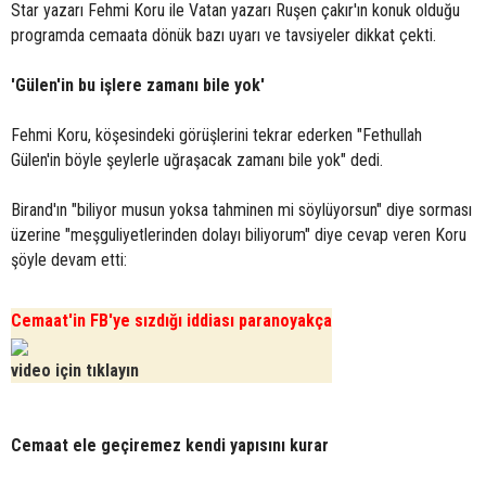
Star yazarı Fehmi Koru ile Vatan yazarı Ruşen çakır'ın konuk olduğu
programda cemaata dönük bazı uyarı ve tavsiyeler dikkat çekti.
'Gülen'in bu işlere zamanı bile yok'
Fehmi Koru, köşesindeki görüşlerini tekrar ederken "Fethullah
Gülen'in böyle şeylerle uğraşacak zamanı bile yok" dedi.
Birand'ın "biliyor musun yoksa tahminen mi söylüyorsun" diye sorması
üzerine "meşguliyetlerinden dolayı biliyorum" diye cevap veren Koru
şöyle devam etti:
Cemaat'in FB'ye sızdığı iddiası paranoyakça
video için tıklayın
Cemaat ele geçiremez kendi yapısını kurar