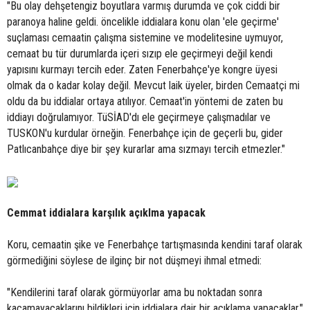
"Bu olay dehşetengiz boyutlara varmış durumda ve çok ciddi bir
paranoya haline geldi. öncelikle iddialara konu olan 'ele geçirme'
suçlaması cemaatin çalışma sistemine ve modelitesine uymuyor,
cemaat bu tür durumlarda içeri sızıp ele geçirmeyi değil kendi
yapısını kurmayı tercih eder. Zaten Fenerbahçe'ye kongre üyesi
olmak da o kadar kolay değil. Mevcut laik üyeler, birden Cemaatçi mi
oldu da bu iddialar ortaya atılıyor. Cemaat'in yöntemi de zaten bu
iddiayı doğrulamıyor. TüSİAD'dı ele geçirmeye çalışmadılar ve
TUSKON'u kurdular örneğin. Fenerbahçe için de geçerli bu, gider
Patlıcanbahçe diye bir şey kurarlar ama sızmayı tercih etmezler."
Cemmat iddialara karşılık açıklma yapacak
Koru, cemaatin şike ve Fenerbahçe tartışmasında kendini taraf olarak
görmediğini söylese de ilginç bir not düşmeyi ihmal etmedi:
"Kendilerini taraf olarak görmüyorlar ama bu noktadan sonra
kaçamayacaklarını bildikleri için iddialara dair bir açıklama yapacaklar."