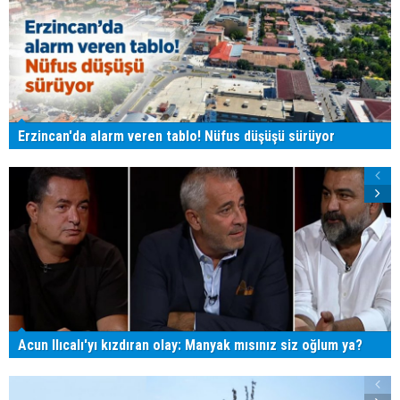
Erzincan'da alarm veren tablo! Nüfus düşüşü sürüyor
Acun Ilıcalı'yı kızdıran olay: Manyak mısınız siz oğlum ya?