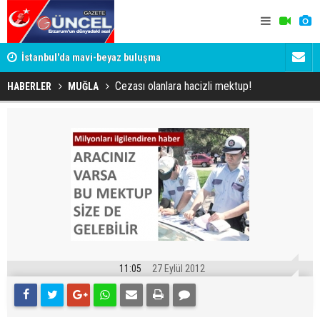
um
İstanbul'da mavi-beyaz buluşma
Erzurumspo
Cezası olanlara hacizli mektup!
HABERLER
MUĞLA
11:05
27 Eylül 2012