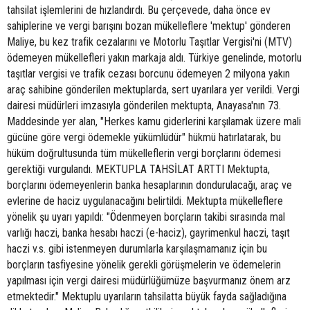
tahsilat işlemlerini de hızlandırdı. Bu çerçevede, daha önce ev
sahiplerine ve vergi barışını bozan mükelleflere 'mektup' gönderen
Maliye, bu kez trafik cezalarını ve Motorlu Taşıtlar Vergisi'ni (MTV)
ödemeyen mükellefleri yakın markaja aldı. Türkiye genelinde, motorlu
taşıtlar vergisi ve trafik cezası borcunu ödemeyen 2 milyona yakın
araç sahibine gönderilen mektuplarda, sert uyarılara yer verildi. Vergi
dairesi müdürleri imzasıyla gönderilen mektupta, Anayasa'nın 73.
Maddesinde yer alan, "Herkes kamu giderlerini karşılamak üzere mali
gücüne göre vergi ödemekle yükümlüdür" hükmü hatırlatarak, bu
hüküm doğrultusunda tüm mükelleflerin vergi borçlarını ödemesi
gerektiği vurgulandı. MEKTUPLA TAHSİLAT ARTTI Mektupta,
borçlarını ödemeyenlerin banka hesaplarının dondurulacağı, araç ve
evlerine de haciz uygulanacağını belirtildi. Mektupta mükelleflere
yönelik şu uyarı yapıldı: "Ödenmeyen borçların takibi sırasında mal
varlığı haczi, banka hesabı haczi (e-haciz), gayrimenkul haczi, taşıt
haczi v.s. gibi istenmeyen durumlarla karşılaşmamanız için bu
borçların tasfiyesine yönelik gerekli görüşmelerin ve ödemelerin
yapılması için vergi dairesi müdürlüğümüze başvurmanız önem arz
etmektedir." Mektuplu uyarıların tahsilatta büyük fayda sağladığına