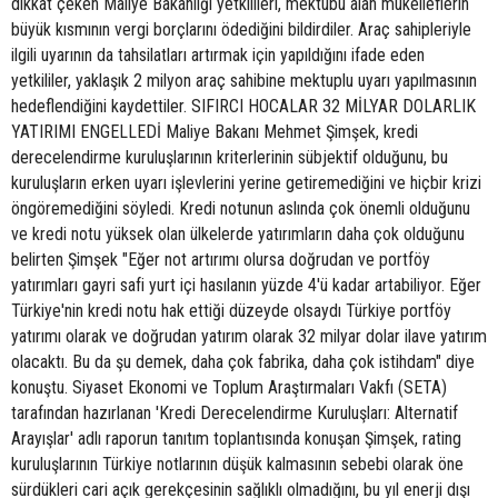
dikkat çeken Maliye Bakanlığı yetkilileri, mektubu alan mükelleflerin
büyük kısmının vergi borçlarını ödediğini bildirdiler. Araç sahipleriyle
ilgili uyarının da tahsilatları artırmak için yapıldığını ifade eden
yetkililer, yaklaşık 2 milyon araç sahibine mektuplu uyarı yapılmasının
hedeflendiğini kaydettiler. SIFIRCI HOCALAR 32 MİLYAR DOLARLIK
YATIRIMI ENGELLEDİ Maliye Bakanı Mehmet Şimşek, kredi
derecelendirme kuruluşlarının kriterlerinin sübjektif olduğunu, bu
kuruluşların erken uyarı işlevlerini yerine getiremediğini ve hiçbir krizi
öngöremediğini söyledi. Kredi notunun aslında çok önemli olduğunu
ve kredi notu yüksek olan ülkelerde yatırımların daha çok olduğunu
belirten Şimşek "Eğer not artırımı olursa doğrudan ve portföy
yatırımları gayri safi yurt içi hasılanın yüzde 4'ü kadar artabiliyor. Eğer
Türkiye'nin kredi notu hak ettiği düzeyde olsaydı Türkiye portföy
yatırımı olarak ve doğrudan yatırım olarak 32 milyar dolar ilave yatırım
olacaktı. Bu da şu demek, daha çok fabrika, daha çok istihdam" diye
konuştu. Siyaset Ekonomi ve Toplum Araştırmaları Vakfı (SETA)
tarafından hazırlanan 'Kredi Derecelendirme Kuruluşları: Alternatif
Arayışlar' adlı raporun tanıtım toplantısında konuşan Şimşek, rating
kuruluşlarının Türkiye notlarının düşük kalmasının sebebi olarak öne
sürdükleri cari açık gerekçesinin sağlıklı olmadığını, bu yıl enerji dışı