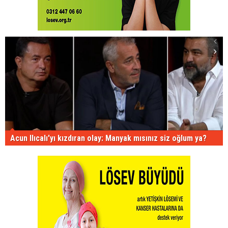
Acun Ilıcalı'yı kızdıran olay: Manyak mısınız siz oğlum ya?