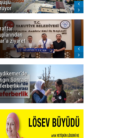
şüşü
gelmeyecek
rüyor
raftar
Ligde yeni
uplarından
sezon
ar'a ziyaret
başlıyor! İlk
düdük Bolu'da
çalacak
ydikemer'de
Muğla
ngın Sonrası
Büyükşehir
ferberlik
Tüm
İmkânlarıyla
Yangın
Sahasında