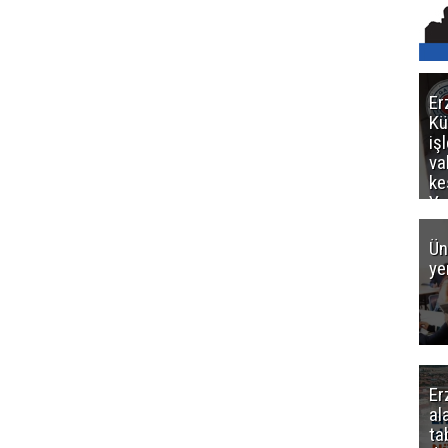
Er
Kü
iş
va
ke
Ya
ce
Ün
ye
Er
al
ta