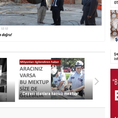
OT
 10:10
a doğru!
Şe
is
Cezası olanlara hacizli mektup!