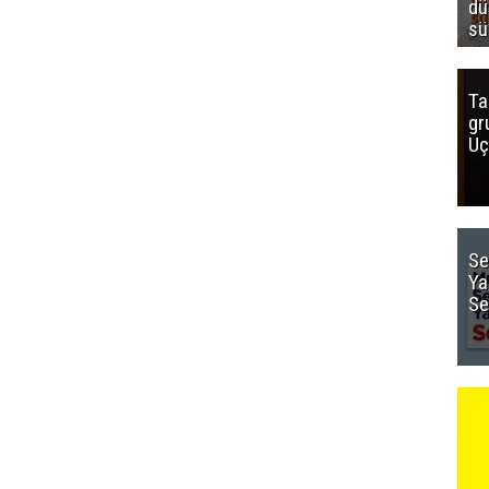
dü
sü
Ta
gr
Uç
Se
Ya
Se