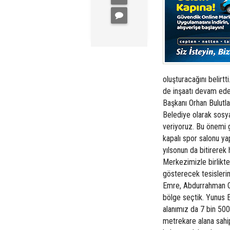
oluşturacağını belirt
de inşaatı devam ede
Başkanı Orhan Bulutlar,
Belediye olarak sosy
veriyoruz. Bu önemi 
kapalı spor salonu ya
yılsonun da bitirerek
Merkezimizle birlikte 
gösterecek tesislerim
Emre, Abdurrahman Ga
bölge seçtik. Yunus E
alanımız da 7 bin 500
metrekare alana sahip