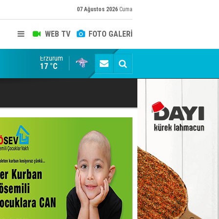
07 Ağustos 2026
Cuma
WEB TV
FOTO GALERİ
Erzurum
Siyaset-Sermaye Çizgisinde Haklılığın Resmi: Selami Al
17 °C