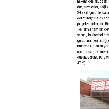
hakem odaları, basın 
duş, tuvaletler, sağlı
24 saat güvenlik kamer
donatılmıştır. Ses an
projelendirilmiştir. B
Tesisimiz tam bir çe
sahası, basketbol sah
guruplarını yer aldığ
bitirilmesi planlanıy
sporlarına çok önemli
düşünüyorum. Bu yatır
AT-Y)