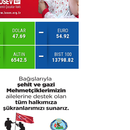
DOLAR
EURO
47.69
54.92
ALTIN
BIST 100
6542.5
13798.82