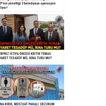
P'nin yönettiği 3 belediyeye operasyon
liyor!
RPRİZ İSTİFA ÖNCESİ KRİTİK TEMAS:
YARET TESADÜF MÜ, İKNA TURU MU?
NA KIRIK, MEVZUAT PAHALI: ERZURUM