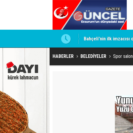
ntrol altında
Bahçeli'nin ilk imzacısı
HABERLER
BELEDİYELER
Spor salon