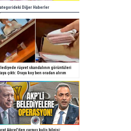
ategorideki Diğer Haberler
lediyede rüşvet skandalının görüntüleri
taya çıktı: Oraya koy ben oradan alırım
rat Ağırel'den çarpıcı kulis bilgisi: