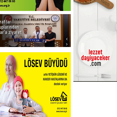
raftar
Ligde yeni
uplarından
sezon
ar'a ziyaret
başlıyor! İlk
düdük Bolu'da
çalacak