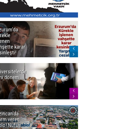
zurum'da
Erzurum dâhil
rekle
Çok Sayıda
lenen
İlde
hşette karar
Uyuşturucuya
sinleşti!
Darbe
rgıtay
zaları onadı
iversitelerde
Başkan
ni dönem
Sekmen'den
Tercih
Döneminde
Erzurum
Vurgusu
zincan'da
Meteoroloji
arm veren
uyardı!
blo! Nüfus
Doğu'ya yaz