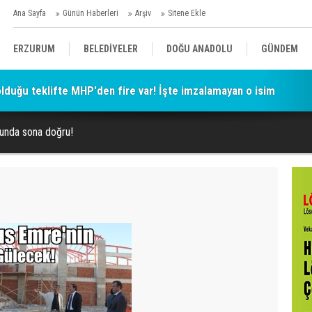
Ana Sayfa
Günün Haberleri
Arşiv
Sitene Ekle
ERZURUM
BELEDİYELER
DOĞU ANADOLU
GÜNDEM
 olduğu teklifte MHP'den fire var! İşte imzalamayan o isim
SİYASET
AFAD/ SAVAŞ
SPOR
unda sona doğru!
KÜLTÜR/SANAT//MAĞAZİN
BODRUM