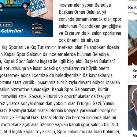
incelemeler yapan Belediye
Bu K
Başkanı Orhan Bulutlar, yıl
sonunda tamamlanacak olan spor
salonunun Palandöken gençliğine
ve Erzurum da ki salon sporlarına
çok önemli bir altyapı
ti. Kış Sporları ve Kış Turizminin merkezi olan Palandöken İlçesin
n Kapalı Spor Salonun da incelemelerde bulunan Belediye
 Kapalı Spor Salonu inşaatı ile ilgili bilgi aldı. Başkan Bulutlar,”
al sorumluluğa ve insan odaklı çalışmalarımıza büyük önem
Be
göstermek adına ilçemize de belediyemizin öz kaynaklarıyla
or
pımına start verdik. İnşaatımız tüm hızıyla devam ediyor. İnşallah
 halkın hizmetine sunacağız. Kapalı Spor Salonumuz, Kültür
temellini attık. Sosyal, kültürel ve sportif alanlar da faaliyet
iz yıllarca sosyal donatıdan yoksun olan Ertuğrul Gazi, Yunus
zi, Kazımyurdalan mahallelerinin kolayca yaralanabileceği bir
mre ve Ertuğrul Gazi Mahallelerimizin hemen sınırında olan bir
 metrekare açık alan üzerine yapılan kapalı spor salonu bin 750
, 500 kişilik kapasiteye sahip, Spor salonumuzda İdari bölümler,
Mu