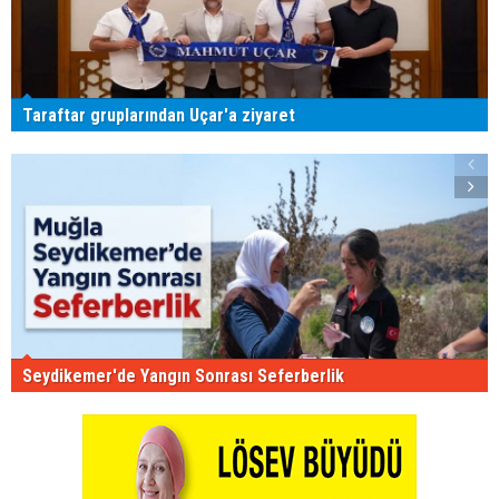
Taraftar gruplarından Uçar'a ziyaret
Seydikemer'de Yangın Sonrası Seferberlik