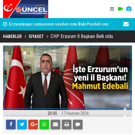
Erzurumspor camiasının sevilen ismi Baki Pardeli son
Seydikemer
yolculuğuna uğurlandı
CHP Erzurum İl Başkanı Belli oldu
HABERLER
SİYASET
20:00
17 Haziran 2026