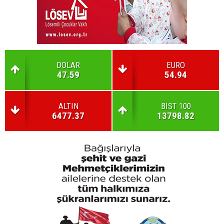
DOLAR
EURO
47.59
54.94
ALTIN
BIST 100
6477.37
13798.82