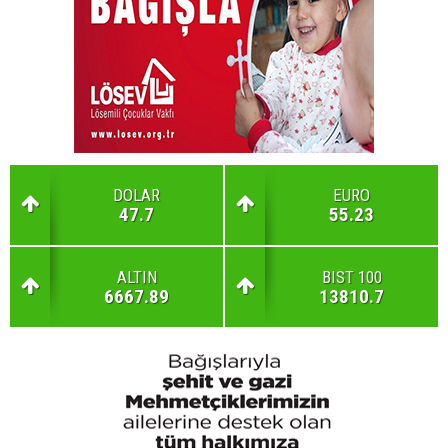
DOLAR
EURO
47.7
55.23
ALTIN
BIST 100
6667.89
13810.7