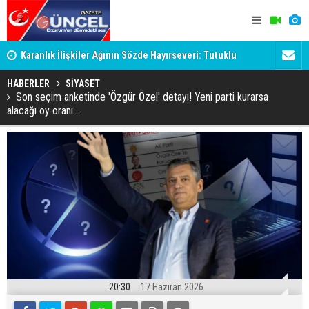
Karanlık İlişkiler Ağının Sözde Hayırseveri: Tutuklu
Dadaş'a Mil
Memet Aca Dosyası
HABERLER
SİYASET
Son seçim anketinde 'Özgür Özel' detayı! Yeni parti kurarsa
alacağı oy oranı...
20:30
17 Haziran 2026