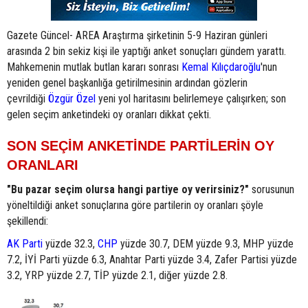
Gazete Güncel- AREA Araştırma şirketinin 5-9 Haziran günleri
arasında 2 bin sekiz kişi ile yaptığı anket sonuçları gündem yarattı.
Mahkemenin mutlak butlan kararı sonrası
Kemal Kılıçdaroğlu
'nun
yeniden genel başkanlığa getirilmesinin ardından gözlerin
çevrildiği
Özgür Özel
yeni yol haritasını belirlemeye çalışırken; son
gelen seçim anketindeki oy oranları dikkat çekti.
SON SEÇİM ANKETİNDE PARTİLERİN OY
ORANLARI
"Bu pazar seçim olursa hangi partiye oy verirsiniz?"
sorusunun
yöneltildiği anket sonuçlarına göre partilerin oy oranları şöyle
şekillendi:
AK Parti
yüzde 32.3,
CHP
yüzde 30.7, DEM yüzde 9.3, MHP yüzde
7.2, İYİ Parti yüzde 6.3, Anahtar Parti yüzde 3.4, Zafer Partisi yüzde
3.2, YRP yüzde 2.7, TİP yüzde 2.1, diğer yüzde 2.8.