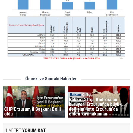
Önceki ve Sonraki Haberler
Bakan Çiftçi, Kadrosunu
kuruyor! Erzurum'da büyük
CHP Erzurum İl Başkanı Belli
değişim: İşte Erzurum'da
oldu
giden kaymakamlar
HABERE
YORUM KAT