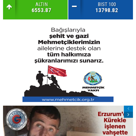
ALTIN
BIST 100
6553.87
13798.82