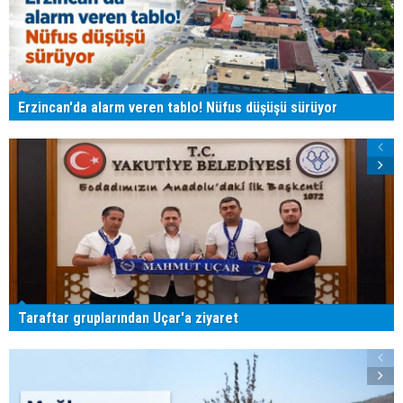
Erzincan'da alarm veren tablo! Nüfus düşüşü sürüyor
Taraftar gruplarından Uçar'a ziyaret