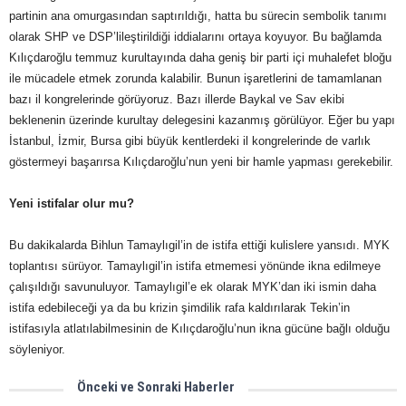
partinin ana omurgasından saptırıldığı, hatta bu sürecin sembolik tanımı
olarak SHP ve DSP’lileştirildiği iddialarını ortaya koyuyor. Bu bağlamda
Kılıçdaroğlu temmuz kurultayında daha geniş bir parti içi muhalefet bloğu
ile mücadele etmek zorunda kalabilir. Bunun işaretlerini de tamamlanan
bazı il kongrelerinde görüyoruz. Bazı illerde Baykal ve Sav ekibi
beklenenin üzerinde kurultay delegesini kazanmış görülüyor. Eğer bu yapı
İstanbul, İzmir, Bursa gibi büyük kentlerdeki il kongrelerinde de varlık
göstermeyi başarırsa Kılıçdaroğlu’nun yeni bir hamle yapması gerekebilir.
Yeni istifalar olur mu?
Bu dakikalarda Bihlun Tamaylıgil’in de istifa ettiği kulislere yansıdı. MYK
toplantısı sürüyor. Tamaylıgil’in istifa etmemesi yönünde ikna edilmeye
çalışıldığı savunuluyor. Tamaylıgil’e ek olarak MYK’dan iki ismin daha
istifa edebileceği ya da bu krizin şimdilik rafa kaldırılarak Tekin’in
istifasıyla atlatılabilmesinin de Kılıçdaroğlu’nun ikna gücüne bağlı olduğu
söyleniyor.
Önceki ve Sonraki Haberler