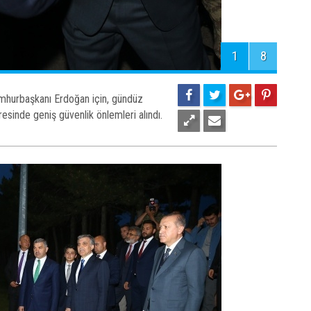
1
8
umhurbaşkanı Erdoğan için, gündüz
resinde geniş güvenlik önlemleri alındı.