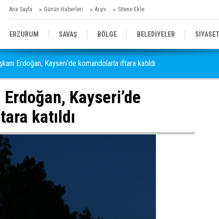
Ana Sayfa
Günün Haberleri
Arşiv
Sitene Ekle
ERZURUM
SAVAŞ
BÖLGE
BELEDİYELER
SİYASE
anı Erdoğan, Kayseri’de komandolarla iftara katıldı
SPOR
SAĞLIK
GENEL
EĞİTİM
Erdoğan, Kayseri’de
tara katıldı