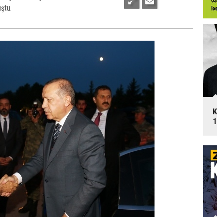
ştu.
K
1