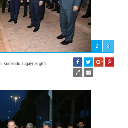
2
8
ci Komando Tugayı’na gitti.