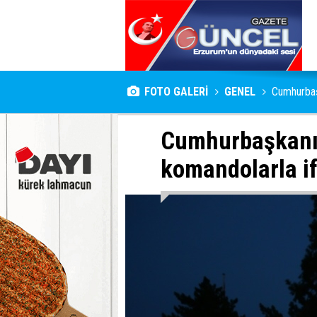
FOTO GALERİ
GENEL
Cumhurbaşk
Cumhurbaşkanı 
komandolarla if