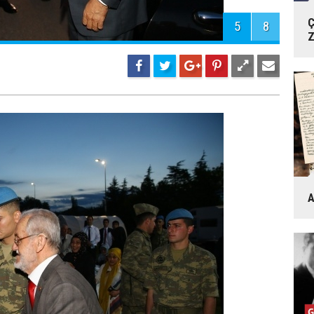
Ç
5
8
Z
A