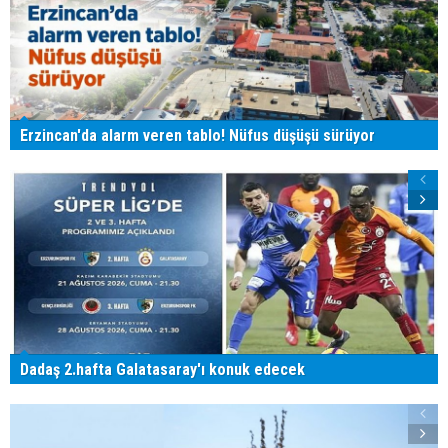
Erzincan'da alarm veren tablo! Nüfus düşüşü sürüyor
Dadaş 2.hafta Galatasaray'ı konuk edecek