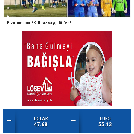
Erzurumspor FK: Biraz saygı lütfen!
DOLAR
EURO
47.68
55.13