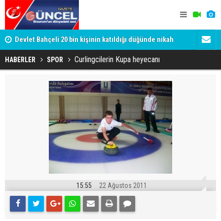
Devlet Bahçeli 20 bin kişinin katıldığı düğünde nikah
Gülistan D
şahidi oldu
Tutuklanan 
Curlingcilerin Kupa heyecanı
HABERLER
SPOR
15:55
22 Ağustos 2011