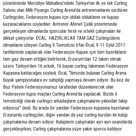
yönetiminde Mecidiye Mahallesi’ndeki Türkiye’nin ilk ve tek Curling
Salonu olan Milli Piyango Curling Arena’da antrenmanlarını sürdüren
Curlingciler, Federasyon kupası için iddialı olduklarını ve kupayı
kazanacaklarını söylediler. Antrenör Ahmet Çelik yönetiminde
gerçekleşen idmanlarda sporcular hırslı ve istekli çalışmaları ile
dikkat çekiyorlar. ÖCAL: HAZIRLIKLAR TAM GAZ Curlingcilerin
idmanlarını izleyen Curling İl Temsilcisi İrfan Öcal, 9-11 Eylül 2011
tarihlerinde yapılacak olan Federasyon Kupası için tüm hazırlıkların
tam gaz devam ettiğini belirterek, Erzurum’dan 12 takım olmak
üzere Türkiye’den 16 erkek, 16 bayan curling takımının Federasyon
Kupasına katılacağını söyledi. Öcal, “İlimizde bulunan Curling Arena
büyük şampiyonalara ev sahipliği yapmaya devam ediyor. Bu kez de
Buz Pateni Federasyonumuz tarafından düzenlenecek olan
Federasyon kupsı maçları Curling Arena’da yapılacak. Bizde il
temsilciliği olarak curlingci arkadaşların çalışmalarını yakından takip
ediyoruz” dedi. Bu arada bir yandan Federasyon kupasına hazırlanan
Erzurumlu curlingçiler, diğer yandan da yaz curling kursları ile kulüp
çalışmalarına devam ediyor. Kulüplerin çalışmaları ayrı ayrı seanslarda
gerçekleşirken, Curling çalışmalarına yüze yakın sporcu katılıyor.