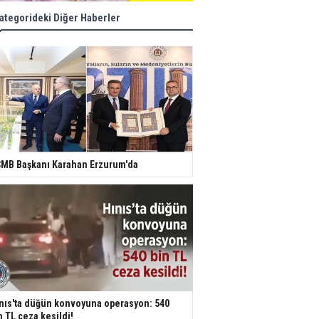
ategorideki Diğer Haberler
MB Başkanı Karahan Erzurum'da
nıs'ta düğün konvoyuna operasyon: 540
n TL ceza kesildi!