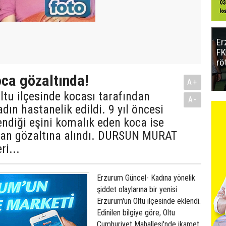
Er
FK
rö
ca gözaltında!
A+
tu ilçesinde kocası tarafından
A-
dın hastanelik edildi. 9 yıl öncesi
endiği eşini komalık eden koca ise
ndan gözaltına alındı. DURSUN MURAT
ri...
Erzurum Güncel- Kadına yönelik
şiddet olaylarına bir yenisi
Erzurum'un Oltu ilçesinde eklendi.
Edinilen bilgiye göre, Oltu
Cumhuriyet Mahallesi'nde ikamet