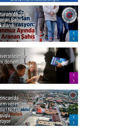
zurum'da 73
Bakan Gürlek
anan Şahıs
duyurdu! 7
kalandı
şirkete
kayyum atandı,
72 şüpheli
gözaltına
alındı
iversitelerde
Başkan
ni dönem
Sekmen'den
Tercih
Döneminde
Erzurum
Vurgusu
zincan'da
Meteoroloji
arm veren
uyardı!
blo! Nüfus
Doğu'ya yaz
şüşü
gelmeyecek
rüyor