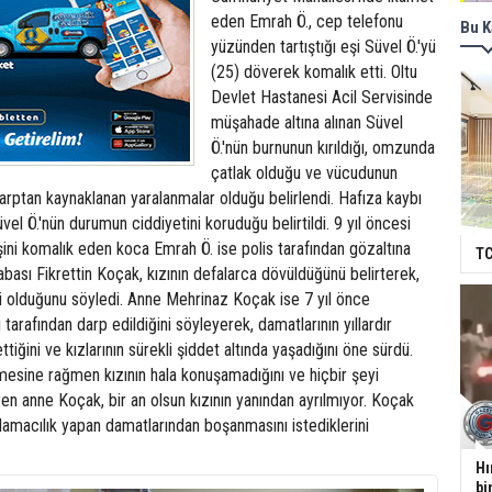
eden Emrah Ö., cep telefonu
Bu K
yüzünden tartıştığı eşi Süvel Ö.'yü
(25) döverek komalık etti. Oltu
Devlet Hastanesi Acil Servisinde
müşahade altına alınan Süvel
Ö.'nün burnunun kırıldığı, omzunda
çatlak olduğu ve vücudunun
darptan kaynaklanan yaralanmalar olduğu belirlendi. Hafıza kaybı
vel Ö.'nün durumun ciddiyetini koruduğu belirtildi. 9 yıl öncesi
şini komalık eden koca Emrah Ö. ise polis tarafından gözaltına
TC
babası Fikrettin Koçak, kızının defalarca dövüldüğünü belirterek,
 olduğunu söyledi. Anne Mehrinaz Koçak ise 7 yıl önce
 tarafından darp edildiğini söyleyerek, damatlarının yıllardır
ettiğini ve kızlarının sürekli şiddet altında yaşadığını öne sürdü.
esine rağmen kızının hala konuşamadığını ve hiçbir şeyi
yen anne Koçak, bir an olsun kızının yanından ayrılmıyor. Koçak
arlamacılık yapan damatlarından boşanmasını istediklerini
Hı
bi