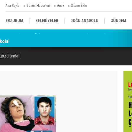
Ana Sayfa
Günün Haberleri
Arşiv
Sitene Ekle
ERZURUM
BELEDİYELER
DOĞU ANADOLU
GÜNDEM
kola!
SİYASET
AFAD/ SAVAŞ
SPOR
gözaltında!
KÜLTÜR/SANAT//MAĞAZİN
BODRUM