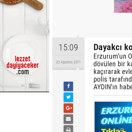
Dayakcı ko
15:09
Erzurum'un Ol
dövülen bir ka
22 Ağustos 2011
kaçırarak evl
polis tarafı
AYDIN'ın habe