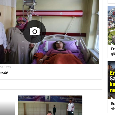
Er
gö
esi 15:09
ında!
Er
ol