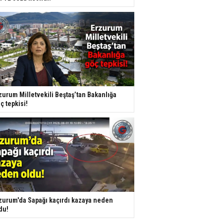
zurum Milletvekili Beştaş’tan Bakanlığa
ç tepkisi!
zurum'da Sapağı kaçırdı kazaya neden
du!