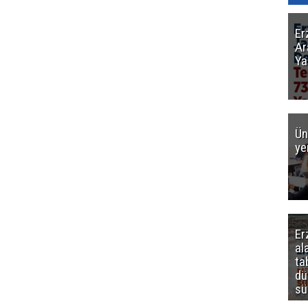
Er
Ar
Ya
Ün
ye
Er
al
ta
dü
sü