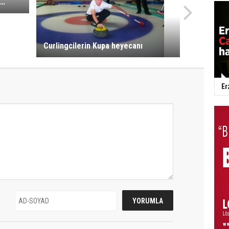
..
Curlingcilerin Kupa heyecanı
Er