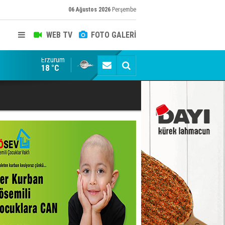
06 Ağustos 2026
Perşembe
WEB TV
FOTO GALERİ
Erzurum
Erzurumspor FK: Son rötuşlar bunlar
18 °C