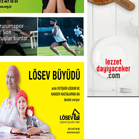
zurumspor
Naruman'dan
: Son
sempatik
tuşlar bunlar
mesaj