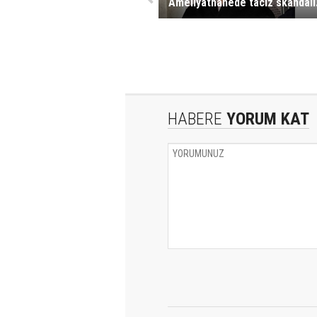
Ameliyathanede taciz skandalı.
HABERE
YORUM KAT