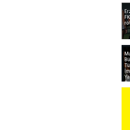
Er
FK
rö
Mu
Bü
T
İm
Ya
Sa