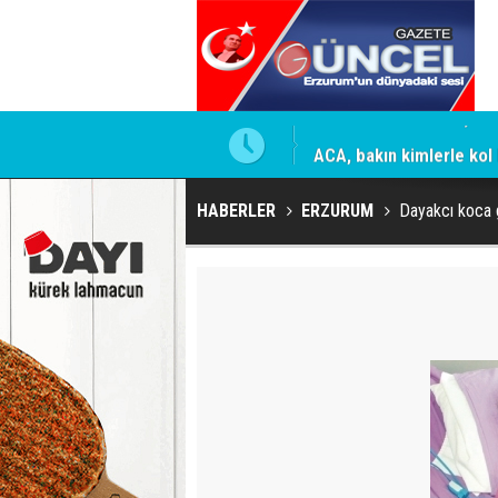
mesi için firmaya resmi talimat
ACA, bakın kimlerle kol 
HABERLER
ERZURUM
Dayakcı koca 