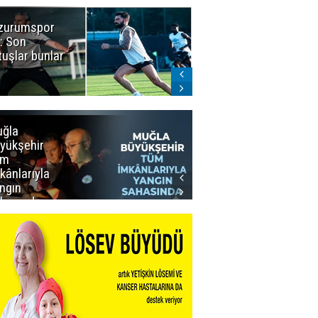
zurumspor
Naruman'dan
: Son
sempatik
tuşlar bunlar
mesaj
ğla
Muğla
yükşehir
Büyükşehir’den
üm
Personeline
kânlarıyla
Rekor
ngın
Promosyon
hasında