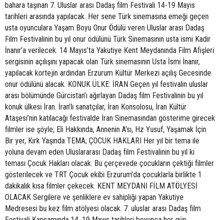
bahara taşınan 7. Uluslar arası Dadaş film Festivali 14-19 Mayıs
tarihleri arasında yapılacak. Her sene Türk sinemasına emeği geçen
usta oyunculara Yaşam Boyu Onur Ödülü veren Uluslar arası Dadaş
Film Festivalinin bu yıl onur ödülünü Türk Sinemasının usta ismi Kadir
İnanır’a verilecek. 14 Mayıs’ta Yakutiye Kent Meydanında Film Afişleri
sergisinin açılışını yapacak olan Türk sinemasının Usta İsmi İnanır,
yapılacak kortejin ardından Erzurum Kültür Merkezi açılış Gecesinde
onur ödülünü alacak. KONUK ÜLKE: İRAN Geçen yıl festivalin uluslar
arası bölümünde Gürcistan’ı ağırlayan Dadaş film Festivalinin bu yıl
konuk ülkesi İran. İran’lı sanatçılar, İran Konsolosu, İran Kültür
Ataşesi’nin katılacağı festivalde İran Sinemasından gösterime girecek
filmler ise şöyle; Eli Hakkında, Annenin A’sı, Hz Yusuf, Yaşamak İçin
Bir yer, Kırk Yaşında TEMA; ÇOCUK HAKLARI Her yıl bir tema ile
yoluna devam eden Uluslararası Dadaş film Festivalinin bu yıl ki
teması Çocuk Hakları olacak. Bu çerçevede çocukların çektiği filmler
gösterilecek ve TRT Çocuk ekibi Erzurum’da çocuklarla birlikte 1
dakikalık kısa filmler çekecek. KENT MEYDANI FİLM ATÖLYESİ
OLACAK Sergilere ve şenliklere ev sahipliği yapan Yakutiye
Medresesi bu kez film atölyesi olacak. 7. uluslar arası Dadaş film
Festivali Kapsamında 14. 19 Mayıs tarihleri boyunca her gün