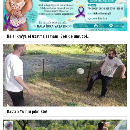
Bala İkra'ya el uzatma zamanı: Sen de umut ol...
Kaptan Yumlu piknikte!