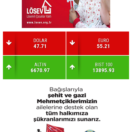
DOLAR
EURO
47.71
55.21
ALTIN
BIST 100
6670.97
13895.93