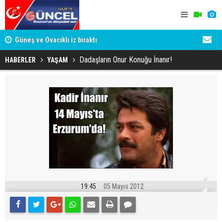
Güneş ve Ovacıklı iz bıraktı
BEYAZLI S
BAŞLADI
Dadaşların Onur Konuğu İnanır!
HABERLER
YAŞAM
19:45
05 Mayıs 2012