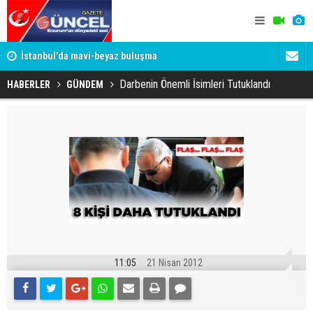
um
İstanbul'da mavi-beyaz buluşma
Erzurumspo
Darbenin Önemli İsimleri Tutuklandı
HABERLER
GÜNDEM
11:05
21 Nisan 2012