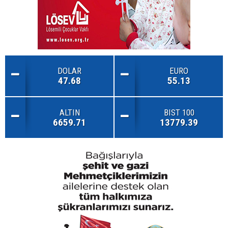
DOLAR
EURO
47.68
55.13
ALTIN
BIST 100
6659.71
13779.39