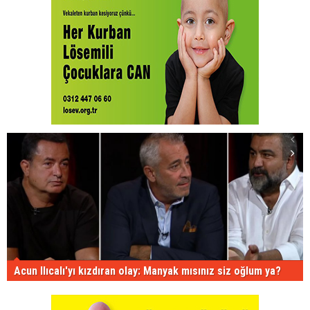
Acun Ilıcalı'yı kızdıran olay: Manyak mısınız siz oğlum ya?