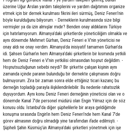
üzerine Uğur Arslan yardım taleplerini ve yardım dağıtımını organize
etmek için bir dernek kurulması fikrini ileri sürmüş, Deniz Feneri’nin
böyle kurulduğunu biliyorum. - Derneklerin kurulmasında size bilgi
vermişler ya da izin almışlar mıdır? Benden onay aldıklarını Türkiye
için hatırlamıyorum. Almanya’daki şirketlerde yöneticiliğim olmakla ve
aynı dönemde Mehmet Gürhan, Deniz Feneri e.V.’nin yöneticisi ne
onay aldı ne onay verdim. Almanya’da inisiyatif tamamen Gürhan’da
idi. Şahsen Gürhan’ın hem Almanya’daki şirketlerin bir kısmında yetkili
hem de Deniz Feneri e.V.’nin yetkilisi olmasından hoşnut değildim. -
Hoşnutsuzluğunun sebebi neydi? Bir şirkette çalışan kişinin aynı
zamanda içinde paranın bulunduğu bir dernekte çalışmasını doğru
bulmuyorum. Zira bir zaman sonra elde ettiğiniz ticari kazanç bu
derneğin topladığı parayla ilişkilendirilebilir. Bu nedenle rahatsızlık
duyuyordum. Aynı konu Deniz Feneri derneğinin yöneticisi olan ve o
dönemde Kanal 7’de personel müdürü olan Engin Yılmaz için de söz
konusu oldu. İstanbul’da diğer şüphelilerle bir araya geldiğimde
konuşma sırasında Engin’in hem Deniz Feneri’nde hem Kanal 7’de
görev almasının doğru olmadığı yine tarafımdan ifade edilmişti. -
Şüpheli Şahin Küsmüş’ün Almanya’daki şirketleri yönetmek için işe