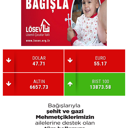
DOLAR
EURO
47.71
55.17
ALTIN
BIST 100
6657.73
13873.58