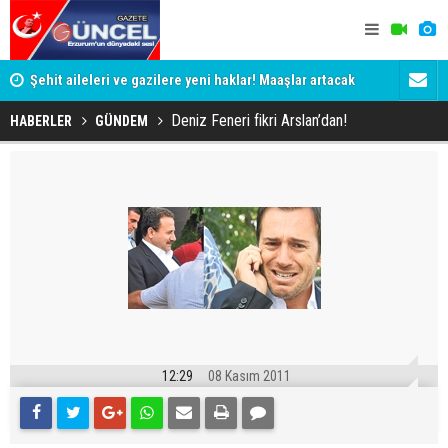
Şehit aileleri ve gazilere yeni haklar! Maaşlar artacak
Aman dikka
Deniz Feneri fikri Arslan’dan!
HABERLER
GÜNDEM
12:29
08 Kasım 2011