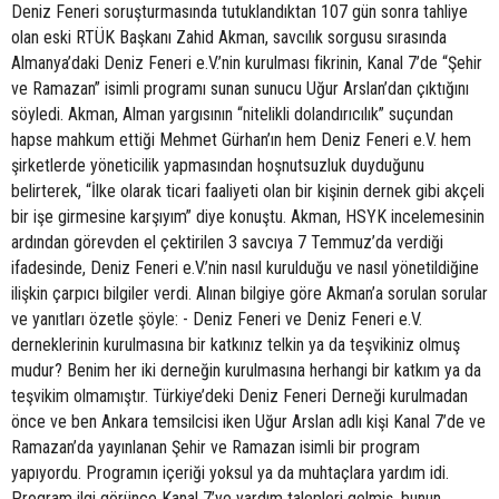
Deniz Feneri soruşturmasında tutuklandıktan 107 gün sonra tahliye
olan eski RTÜK Başkanı Zahid Akman, savcılık sorgusu sırasında
Almanya’daki Deniz Feneri e.V.’nin kurulması fikrinin, Kanal 7’de “Şehir
ve Ramazan” isimli programı sunan sunucu Uğur Arslan’dan çıktığını
söyledi. Akman, Alman yargısının “nitelikli dolandırıcılık” suçundan
hapse mahkum ettiği Mehmet Gürhan’ın hem Deniz Feneri e.V. hem
şirketlerde yöneticilik yapmasından hoşnutsuzluk duyduğunu
belirterek, “İlke olarak ticari faaliyeti olan bir kişinin dernek gibi akçeli
bir işe girmesine karşıyım” diye konuştu. Akman, HSYK incelemesinin
ardından görevden el çektirilen 3 savcıya 7 Temmuz’da verdiği
ifadesinde, Deniz Feneri e.V.’nin nasıl kurulduğu ve nasıl yönetildiğine
ilişkin çarpıcı bilgiler verdi. Alınan bilgiye göre Akman’a sorulan sorular
ve yanıtları özetle şöyle: - Deniz Feneri ve Deniz Feneri e.V.
derneklerinin kurulmasına bir katkınız telkin ya da teşvikiniz olmuş
mudur? Benim her iki derneğin kurulmasına herhangi bir katkım ya da
teşvikim olmamıştır. Türkiye’deki Deniz Feneri Derneği kurulmadan
önce ve ben Ankara temsilcisi iken Uğur Arslan adlı kişi Kanal 7’de ve
Ramazan’da yayınlanan Şehir ve Ramazan isimli bir program
yapıyordu. Programın içeriği yoksul ya da muhtaçlara yardım idi.
Program ilgi görünce Kanal 7’ye yardım talepleri gelmiş, bunun