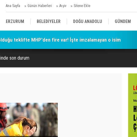
Ana Sayfa
Günün Haberleri
Arşiv
Sitene Ekle
ERZURUM
BELEDİYELER
DOĞU ANADOLU
GÜNDEM
 olduğu teklifte MHP'den fire var! İşte imzalamayan o isim
SİYASET
AFAD/ SAVAŞ
SPOR
inde son durum
KÜLTÜR/SANAT//MAĞAZİN
BODRUM