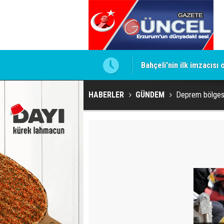
ntrol altında
Bahçeli'nin ilk imzacısı
HABERLER
GÜNDEM
Deprem bölges