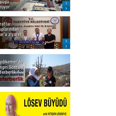
şüşü
gelmeyecek
rüyor
raftar
Ligde yeni
uplarından
sezon
ar'a ziyaret
başlıyor! İlk
düdük Bolu'da
çalacak
ydikemer'de
Muğla
ngın Sonrası
Büyükşehir
ferberlik
Tüm
İmkânlarıyla
Yangın
Sahasında