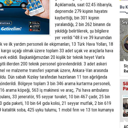
Açıklamada, saat 02.45 itibarıyla,
Bu K
depremde 279 kişinin hayatını
kaybettiği, bin 301 kişinin
yaralandığı, 2 bin 262 binanın da
yıkıldığı belirtilerek, şu bilgilere
yer verildi "48 il ve 39 kurumdan
k ve ilk yardım personeli ile ekipmanları, 13 Türk Hava Yolları, 18
l kargo uçağı olmak üzere toplam 33 adet uçak ve araçlarla hava
vk edildi. Başkanlığımızdan 20 kişilik bir teknik heyet Van'a
eşitli illerden 200 teknik personel görevlendirildi. 3 adet askeri
Si
onel ve malzeme transferi yapmak üzere, Ankara-Van arasında
Re
uldu. Dün sabah Kızılay tarafından hazırlanan 11 ton ağırlığında
gönderildi. Bölgeye toplam 3 bin 346 arama kurtarma personeli,
 16 arama köpeği, 563 iş makinesi ve araç, 7'si hava ambulansı
ans, 33 jeneratör, 95 seyyar tuvalet, 10 bin 467 çadır, 25 bin
0 gıda paketi, 10 bin 64 gıda kolisi, 21 seyyar mutfak, 2 bin 619
9 katalitik soba, 425 uyku tulumu, 1 mobil fırın ve 13 ton kumanya
AC