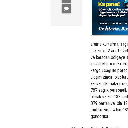
arama kurtarma, sağlı
askeri ve 2 adet öze
ve karadan bölgeye se
intikal etti. Ayrıca, ç
kargo uçağı ile pers
ulaşım zinciri oluştur
kahvaltılık malzeme 
787 sağlık personeli,
olmak üzere 138 ambul
379 battaniye, bin 12
mutfak seti, 4 bin 98
gönderildi