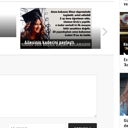
va
Ailesinin kaderini paylaştı
Es
'A
Gü
de