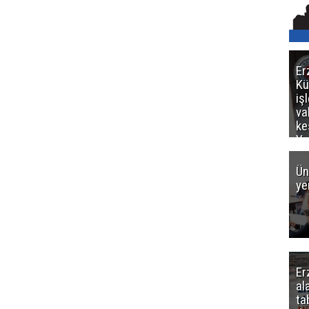
Er
Kü
iş
va
ke
Ya
ce
Ün
ye
Er
al
ta