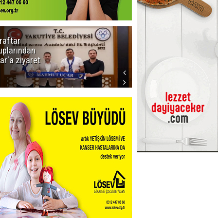
raftar
Ligde yeni
uplarından
sezon
ar'a ziyaret
başlıyor! İlk
düdük Bolu'da
çalacak