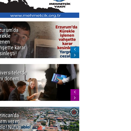
zurum'da
Erzurum dâhil
rekle
Çok Sayıda
lenen
İlde
hşette karar
Uyuşturucuya
sinleşti!
Darbe
rgıtay
zaları onadı
iversitelerde
Başkan
ni dönem
Sekmen'den
Tercih
Döneminde
Erzurum
Vurgusu
zincan'da
Meteoroloji
arm veren
uyardı!
blo! Nüfus
Doğu'ya yaz