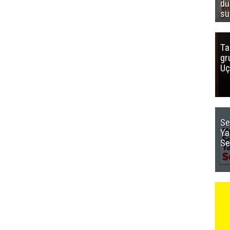
dü
sü
Ta
gr
Uç
Se
Ya
Se