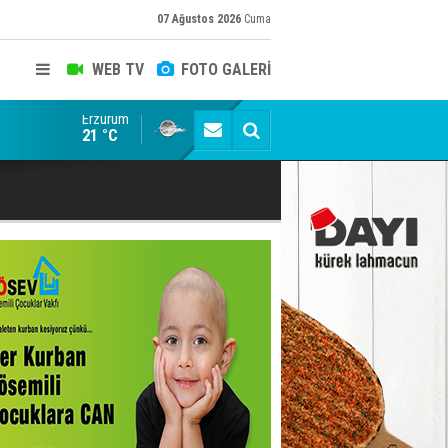
07 Ağustos 2026
Cuma
WEB TV
FOTO GALERİ
Erzurum
Siyaset-Sermaye Çizgisinde Haklılığın Resmi: Selami Al
21 °C