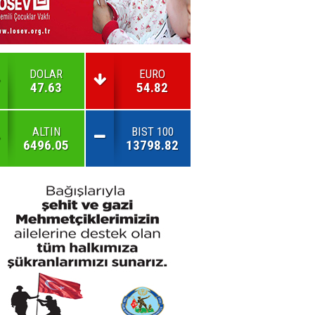
DOLAR
EURO
47.63
54.82
ALTIN
BIST 100
6496.05
13798.82