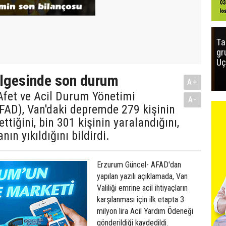
Ta
gr
Uç
lgesinde son durum
A+
Afet ve Acil Durum Yönetimi
A-
FAD), Van'daki depremde 279 kişinin
ttiğini, bin 301 kişinin yaralandığını,
nın yıkıldığını bildirdi.
Erzurum Güncel- AFAD'dan
yapılan yazılı açıklamada, Van
Valiliği emrine acil ihtiyaçların
karşılanması için ilk etapta 3
milyon lira Acil Yardım Ödeneği
gönderildiği kaydedildi.