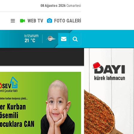
08 Ağustos 2026
Cumartesi
WEB TV
FOTO GALERİ
Erzurum
Konuşanlar'a katıldı, söyledikleri başına iş açtı! Göza
21 °C