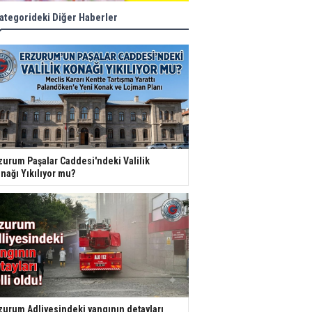
ategorideki Diğer Haberler
zurum Paşalar Caddesi'ndeki Valilik
nağı Yıkılıyor mu?
zurum Adliyesindeki yangının detayları