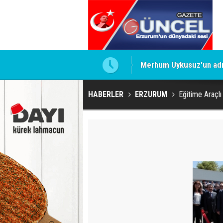
Merhum Uykusuz'un adı 
HABERLER
ERZURUM
Eğitime Araçlı