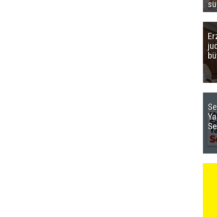
sü
Er
ju
bü
Se
Ya
Se