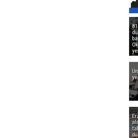
81
d
ba
Ok
ye
gö
Ün
ye
Er
al
ta
dü