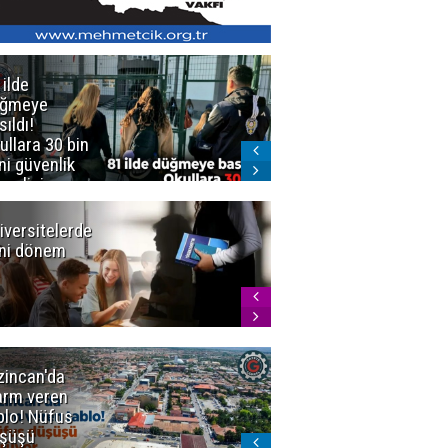
 ilde
Erzurum'da
üğmeye
Kürekle
sıldı!
işlenen
ullara 30 bin
vahşette karar
ni güvenlik
kesinleşti!
revlisi
Yargıtay
cezaları onadı
iversitelerde
Başkan
ni dönem
Sekmen'den
Tercih
Döneminde
Erzurum
Vurgusu
zincan'da
Meteoroloji
arm veren
uyardı!
blo! Nüfus
Doğu'ya yaz
şüşü
gelmeyecek