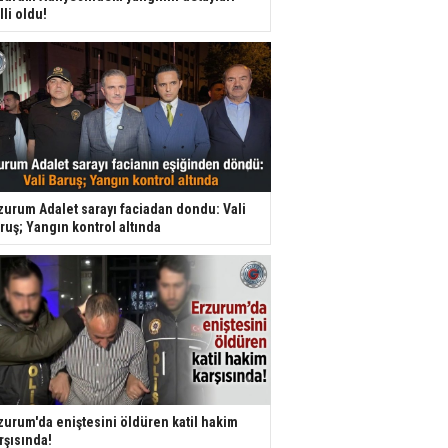
lli oldu!
zurum Adalet sarayı faciadan dondu: Vali
ruş; Yangın kontrol altında
zurum'da eniştesini öldüren katil hakim
rşısında!