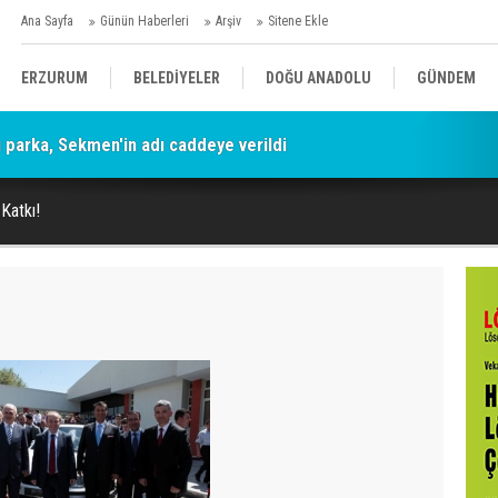
Ana Sayfa
Günün Haberleri
Arşiv
Sitene Ekle
ERZURUM
BELEDİYELER
DOĞU ANADOLU
GÜNDEM
parka, Sekmen'in adı caddeye verildi
SİYASET
AFAD/ SAVAŞ
SPOR
 Katkı!
KÜLTÜR/SANAT//MAĞAZİN
BODRUM