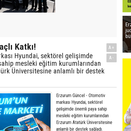
Er
ju
bü
açlı Katkı!
A+
kası Hyundai, sektörel gelişimde
A-
sahip mesleki eğitim kurumlarından
rk Üniversitesine anlamlı bir destek
Erzurum Güncel - Otomotiv
markası Hyundai, sektörel
gelişimde önemli paya sahip
mesleki eğitim kurumlarından
Erzurum Atatürk Üniversitesine
anlamlı bir destek sağladı.