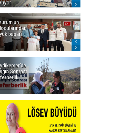
rüyor
zurum'un
Amar süper
docularından
ligi seviyor!
yük başarı
ydikemer'de
Muğla
ngın Sonrası
Büyükşehir
ferberlik
Tüm
İmkânlarıyla
Yangın
Sahasında