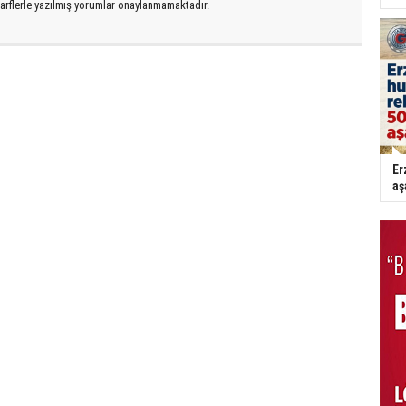
arflerle yazılmış yorumlar onaylanmamaktadır.
Er
aş