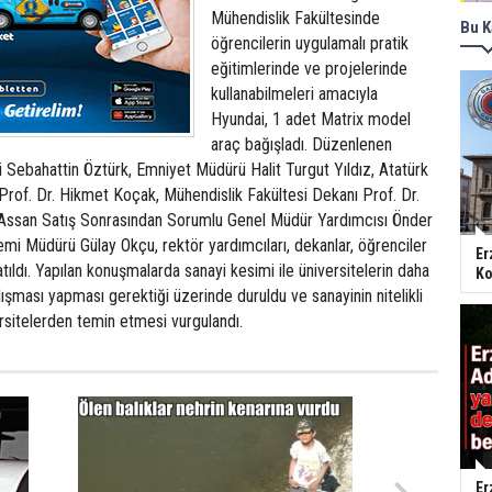
Mühendislik Fakültesinde
Bu K
öğrencilerin uygulamalı pratik
eğitimlerinde ve projelerinde
kullanabilmeleri amacıyla
Hyundai, 1 adet Matrix model
araç bağışladı. Düzenlenen
 Sebahattin Öztürk, Emniyet Müdürü Halit Turgut Yıldız, Atatürk
Prof. Dr. Hikmet Koçak, Mühendislik Fakültesi Dekanı Prof. Dr.
 Assan Satış Sonrasından Sorumlu Genel Müdür Yardımcısı Önder
mi Müdürü Gülay Okçu, rektör yardımcıları, dekanlar, öğrenciler
Er
ıldı. Yapılan konuşmalarda sanayi kesimi ile üniversitelerin daha
Ko
ışması yapması gerektiği üzerinde duruldu ve sanayinin nitelikli
ersitelerden temin etmesi vurgulandı.
Er