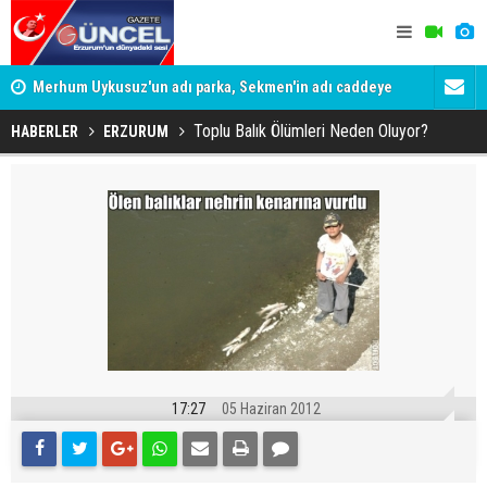
Merhum Uykusuz'un adı parka, Sekmen'in adı caddeye
Konuşanlar'
verildi
Gözaltına a
Toplu Balık Ölümleri Neden Oluyor?
HABERLER
ERZURUM
17:27
05 Haziran 2012