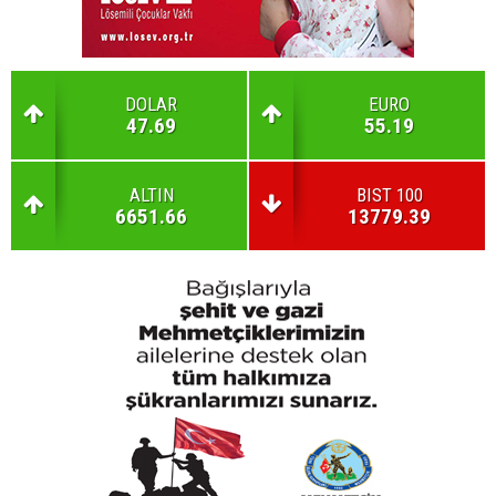
DOLAR
EURO
47.69
55.19
ALTIN
BIST 100
6651.66
13779.39