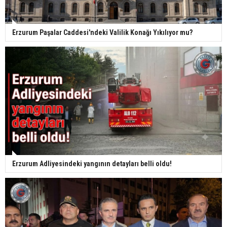
Erzurum Paşalar Caddesi'ndeki Valilik Konağı Yıkılıyor mu?
Erzurum Adliyesindeki yangının detayları belli oldu!