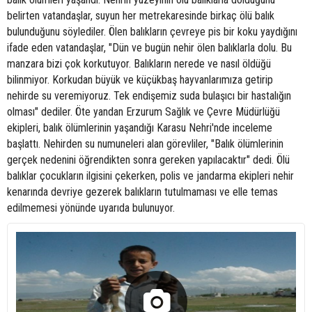
belirten vatandaşlar, suyun her metrekaresinde birkaç ölü balık
bulunduğunu söylediler. Ölen balıkların çevreye pis bir koku yaydığını
ifade eden vatandaşlar, "Dün ve bugün nehir ölen balıklarla dolu. Bu
manzara bizi çok korkutuyor. Balıkların nerede ve nasıl öldüğü
bilinmiyor. Korkudan büyük ve küçükbaş hayvanlarımıza getirip
nehirde su veremiyoruz. Tek endişemiz suda bulaşıcı bir hastalığın
olması" dediler. Öte yandan Erzurum Sağlık ve Çevre Müdürlüğü
ekipleri, balık ölümlerinin yaşandığı Karasu Nehri'nde inceleme
başlattı. Nehirden su numuneleri alan görevliler, "Balık ölümlerinin
gerçek nedenini öğrendikten sonra gereken yapılacaktır" dedi. Ölü
balıklar çocukların ilgisini çekerken, polis ve jandarma ekipleri nehir
kenarında devriye gezerek balıkların tutulmaması ve elle temas
edilmemesi yönünde uyarıda bulunuyor.