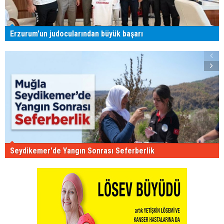
Erzurum'un judocularından büyük başarı
Seydikemer'de Yangın Sonrası Seferberlik