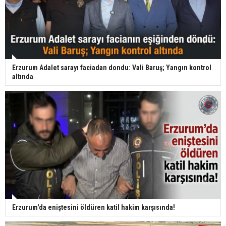
Erzurum Adalet sarayı faciadan dondu: Vali Baruş; Yangın kontrol
altında
Erzurum'da eniştesini öldüren katil hakim karşısında!