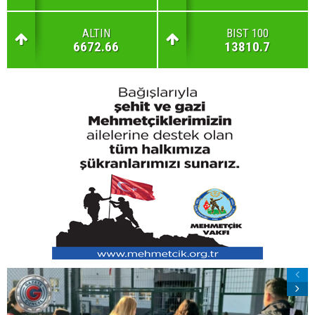
ALTIN
BIST 100
6672.66
13810.7