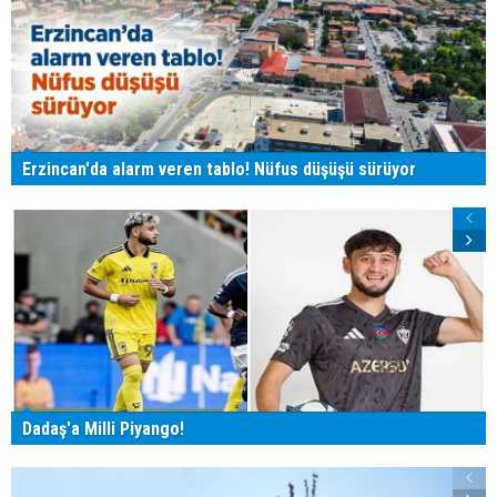
Erzincan'da alarm veren tablo! Nüfus düşüşü sürüyor
Dadaş'a Milli Piyango!