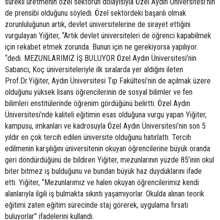
sürekli üretmenin özel sektörün dolayısıyla Özel Aydın Üniversitesi’nin
de prensibi olduğunu söyledi. Özel sektördeki başarılı olmak
zorunluluğunun artık, devlet üniversitelerine de sirayet ettiğini
vurgulayan Yiğiter, “Artık devlet üniversiteleri de öğrenci kapabilmek
için rekabet etmek zorunda. Bunun için ne gerekiyorsa yapılıyor.
“dedi. MEZUNLARIMIZ İŞ BULUYOR Özel Aydın Üniversitesi’nin
Sabancı, Koç üniversiteleriyle ilk sıralarda yer aldığını ileten
Prof.Dr.Yiğiter, Aydın Üniversitesi Tıp Fakültesi’nin de açılmak üzere
olduğunu yüksek lisans öğrencilerinin de sosyal bilimler ve fen
bilimleri enstitülerinde öğrenim gördüğünü belirtti. Özel Aydın
Üniversitesi’nde kaliteli eğitimin esas olduğuna vurgu yapan Yiğiter,
kampusu, imkanları ve kadrosuyla Özel Aydın Üniversitesi’nin son 5
yıldır en çok tercih edilen üniversite olduğunu hatırlattı. Tercih
edilmenin karşılığını üniversitenin okuyan öğrencilerine büyük oranda
geri döndürdüğünü de bildiren Yiğiter, mezunlarının yüzde 85’inin okul
biter bitmez iş bulduğunu ve bundan büyük haz duyduklarını ifade
etti. Yiğiter, “Mezunlarımız ve halen okuyan öğrencilerimiz kendi
alanlarıyla ilgili iş bulmakta sıkıntı yaşamıyorlar. Okulda alınan teorik
eğitimi zaten eğitim sürecinde staj görerek, uygulama fırsatı
buluyorlar” ifadelerini kullandı.