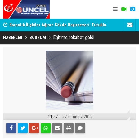
Karanlık İlişkiler Ağının Sözde Hayırseveri: Tutuklu
Dadaş'a Mil
Memet Aca Dosyası
Eğitime rekabet geldi
HABERLER
BODRUM
11:57
27 Temmuz 2012