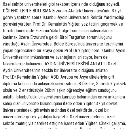
özel sektör üniversiteleri gibi rekabet içerisinde olduğunu söyledi.
ÖĞRENCİLERLE BULUŞMA Erzurum Atatürk Üniversitesi’nde 37 yıl
görev yaptıktan sonra İstanbul Aydın Üniversitesi Rektör Yardımcılığı
görevini yürüten Prof.Dr. Kemalettin Yiğiter, yaz tatilini geçirmek ve
tercih döneminde Erzurum’daki bölge bürosunun çalışmalarına
katılmak üzere Erzurum’a geldi. Birol Turgut’un sorumluluğunu
yürüttüğü Aydın Üniversitesi Bölge Bürosu’nda üniversite tercihlerini
yapan öğrencilerle bir araya gelen Prof.Dr.Yiğiter, hem İstanbul Aydın
Üniversitesi’nin imkanlarını ve avantajlarını anlatıyor, hem de
tavsiyelerde bulunuyor. AYDIN ÜNİVERSİTESİ’Nİ ANLATTI Özel
Aydın Üniversitesi’nin seçkin bir üniversite olduğunu anlatan
Prof.Dr.Kemalettin Yiğiter, ABD, Avrupa ve Asya ülkeleriyle çift
diploma konusunda anlaşmalı üniversitenin 8 fakülte, 3 meslek yüksek
okulu ve 2 enstitüsüyle 20bini aşkın öğrenciye eğitim sunduğunu
anlattı. İstanbul’daki üniversitenin kampus bakımından en iyi imkanlara
sahip olan üniversite bulunduğunu ifade eden Yiğiter,37 yıl devlet
üniversitesindeki görevinin ardından özel sektörde , özel bir
üniversitede görev yaptığını kaydetti. Özel üniversitelerin , özel
sektör mantığıyla hareket ettiğine işaret eden Yiğiter, sürekli çalışma,