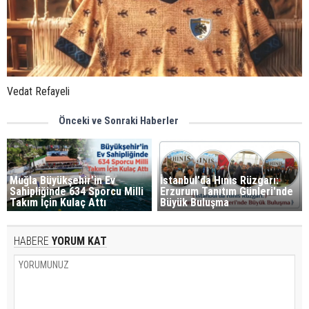
Vedat Refayeli
Önceki ve Sonraki Haberler
Muğla Büyükşehir’in Ev
İstanbul'da Hınıs Rüzgarı:
Sahipliğinde 634 Sporcu Milli
Erzurum Tanıtım Günleri'nde
Takım İçin Kulaç Attı
Büyük Buluşma
HABERE
YORUM KAT