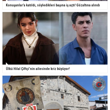
Konuşanlar'a katıldı, söyledikleri başına iş açtı! Gözaltına alındı
Ülkü Hilal Çiftçi’nin ailesinde kriz büyüyor!