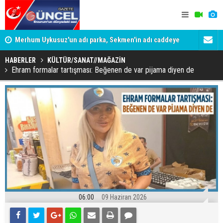
Merhum Uykusuz'un adı parka, Sekmen'in adı caddeye
Konuşanlar'
verildi
Gözaltına a
HABERLER
KÜLTÜR/SANAT//MAĞAZİN
Ehram formalar tartışması: Beğenen de var pijama diyen de
06:00
09 Haziran 2026