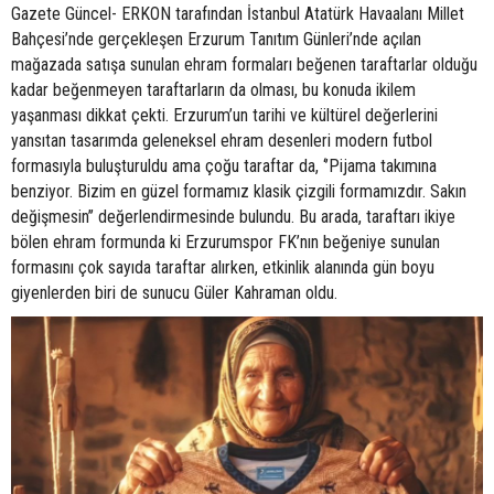
Gazete Güncel- ERKON tarafından İstanbul Atatürk Havaalanı Millet
Bahçesi’nde gerçekleşen Erzurum Tanıtım Günleri’nde açılan
mağazada satışa sunulan ehram formaları beğenen taraftarlar olduğu
kadar beğenmeyen taraftarların da olması, bu konuda ikilem
yaşanması dikkat çekti. Erzurum’un tarihi ve kültürel değerlerini
yansıtan tasarımda geleneksel ehram desenleri modern futbol
formasıyla buluşturuldu ama çoğu taraftar da, ‘’Pijama takımına
benziyor. Bizim en güzel formamız klasik çizgili formamızdır. Sakın
değişmesin’’ değerlendirmesinde bulundu. Bu arada, taraftarı ikiye
bölen ehram formunda ki Erzurumspor FK’nın beğeniye sunulan
formasını çok sayıda taraftar alırken, etkinlik alanında gün boyu
giyenlerden biri de sunucu Güler Kahraman oldu.