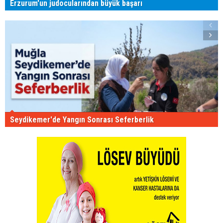
Erzurum'un judocularından büyük başarı
Seydikemer'de Yangın Sonrası Seferberlik