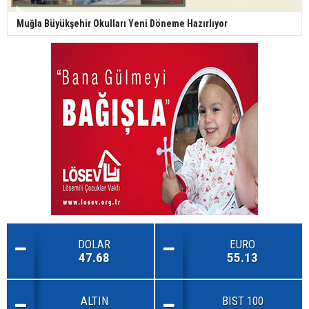
Muğla Büyükşehir Okulları Yeni Döneme Hazırlıyor
DOLAR
EURO
47.68
55.13
ALTIN
BIST 100