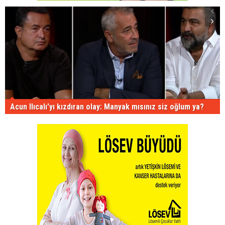
Acun Ilıcalı'yı kızdıran olay: Manyak mısınız siz oğlum ya?