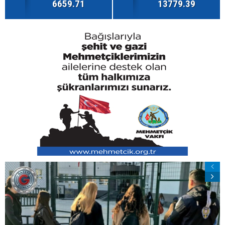
6659.71
13779.39