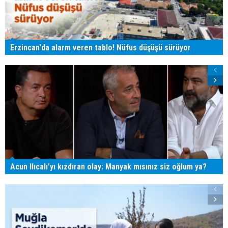
Erzincan'da alarm veren tablo! Nüfus düşüşü sürüyor
Acun Ilıcalı'yı kızdıran olay: Manyak mısınız siz oğlum ya?