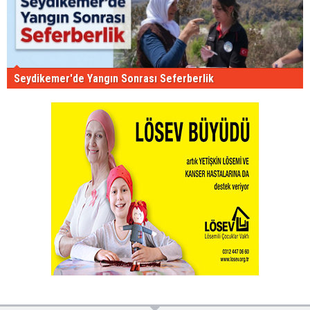
Seydikemer'de Yangın Sonrası Seferberlik