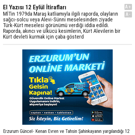
El Yazısı 12 Eylül İtirafları
A+
MİTin 1979da Maraş katliamıyla ilgili raporda, olayların
A-
sağcı-solcu veya Alevi-Sünni meselesinden ziyade
Türk-Kürt meselesi görünümü verdiği iddia edildi.
Raporda, akıncı ve ülkücü kesimlerin, Kürt Alevilerin bir
Kürt devleti kurmak için çaba gösterd
Erzurum Güncel- Kenan Evren ve Tahsin Şahinkayanın yargılandığı 12