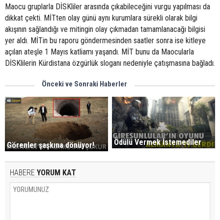
Maocu gruplarla DİSKliler arasında çıkabileceğini vurgu yapılması da
dikkat çekti. MİTten olay günü aynı kurumlara sürekli olarak bilgi
akışının sağlandığı ve mitingin olay çıkmadan tamamlanacağı bilgisi
yer aldı. MİTin bu raporu göndermesinden saatler sonra ise kitleye
açılan ateşle 1 Mayıs katliamı yaşandı. MİT bunu da Maocularla
DİSKlilerin Kürdistana özgürlük sloganı nedeniyle çatışmasına bağladı.
Önceki ve Sonraki Haberler
Ödülü Vermek İstemediler
Görenler şaşkına dönüyor!
HABERE
YORUM KAT