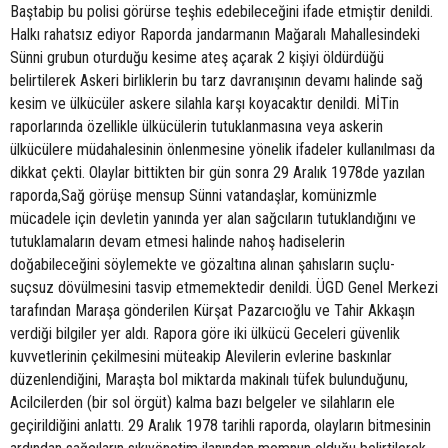
Baştabip bu polisi görürse teşhis edebileceğini ifade etmiştir denildi.
Halkı rahatsız ediyor Raporda jandarmanın Mağaralı Mahallesindeki
Sünni grubun oturduğu kesime ateş açarak 2 kişiyi öldürdüğü
belirtilerek Askeri birliklerin bu tarz davranışının devamı halinde sağ
kesim ve ülkücüler askere silahla karşı koyacaktır denildi. MİTin
raporlarında özellikle ülkücülerin tutuklanmasına veya askerin
ülkücülere müdahalesinin önlenmesine yönelik ifadeler kullanılması da
dikkat çekti. Olaylar bittikten bir gün sonra 29 Aralık 1978de yazılan
raporda,Sağ görüşe mensup Sünni vatandaşlar, komünizmle
mücadele için devletin yanında yer alan sağcıların tutuklandığını ve
tutuklamaların devam etmesi halinde nahoş hadiselerin
doğabileceğini söylemekte ve gözaltına alınan şahısların suçlu-
suçsuz dövülmesini tasvip etmemektedir denildi. ÜGD Genel Merkezi
tarafından Maraşa gönderilen Kürşat Pazarcıoğlu ve Tahir Akkaşın
verdiği bilgiler yer aldı. Rapora göre iki ülkücü Geceleri güvenlik
kuvvetlerinin çekilmesini müteakip Alevilerin evlerine baskınlar
düzenlendiğini, Maraşta bol miktarda makinalı tüfek bulunduğunu,
Acilcilerden (bir sol örgüt) kalma bazı belgeler ve silahların ele
geçirildiğini anlattı. 29 Aralık 1978 tarihli raporda, olayların bitmesinin