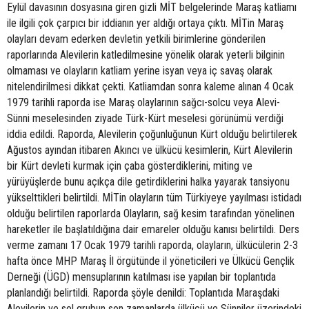
Eylül davasının dosyasına giren gizli MİT belgelerinde Maraş katliamı
ile ilgili çok çarpıcı bir iddianın yer aldığı ortaya çıktı. MİTin Maraş
olayları devam ederken devletin yetkili birimlerine gönderilen
raporlarında Alevilerin katledilmesine yönelik olarak yeterli bilginin
olmaması ve olayların katliam yerine isyan veya iç savaş olarak
nitelendirilmesi dikkat çekti. Katliamdan sonra kaleme alınan 4 Ocak
1979 tarihli raporda ise Maraş olaylarının sağcı-solcu veya Alevi-
Sünni meselesinden ziyade Türk-Kürt meselesi görünümü verdiği
iddia edildi. Raporda, Alevilerin çoğunluğunun Kürt olduğu belirtilerek
Ağustos ayından itibaren Akıncı ve ülkücü kesimlerin, Kürt Alevilerin
bir Kürt devleti kurmak için çaba gösterdiklerini, miting ve
yürüyüşlerde bunu açıkça dile getirdiklerini halka yayarak tansiyonu
yükselttikleri belirtildi. MİTin olayların tüm Türkiyeye yayılması istidadı
olduğu belirtilen raporlarda Olayların, sağ kesim tarafından yönelinen
hareketler ile başlatıldığına dair emareler olduğu kanısı belirtildi. Ders
verme zamanı 17 Ocak 1979 tarihli raporda, olayların, ülkücülerin 2-3
hafta önce MHP Maraş İl örgütünde il yöneticileri ve Ülkücü Gençlik
Derneği (ÜGD) mensuplarının katılması ise yapılan bir toplantıda
planlandığı belirtildi. Raporda şöyle denildi: Toplantıda Maraşdaki
Alevilerin ve sol grubun son zamanlarda ülkücü ve Sünniler üzerindeki