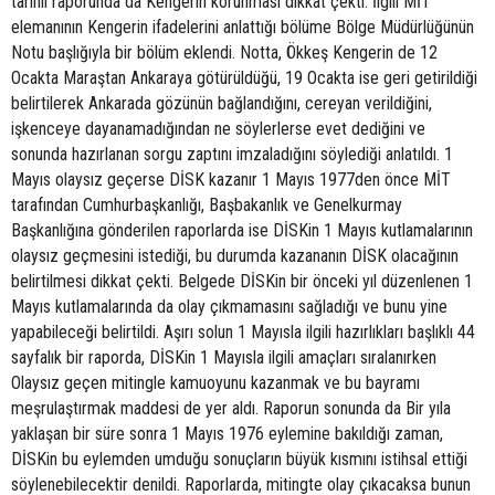
tarihli raporunda da Kengerin korunması dikkat çekti. İlgili MİT
elemanının Kengerin ifadelerini anlattığı bölüme Bölge Müdürlüğünün
Notu başlığıyla bir bölüm eklendi. Notta, Ökkeş Kengerin de 12
Ocakta Maraştan Ankaraya götürüldüğü, 19 Ocakta ise geri getirildiği
belirtilerek Ankarada gözünün bağlandığını, cereyan verildiğini,
işkenceye dayanamadığından ne söylerlerse evet dediğini ve
sonunda hazırlanan sorgu zaptını imzaladığını söylediği anlatıldı. 1
Mayıs olaysız geçerse DİSK kazanır 1 Mayıs 1977den önce MİT
tarafından Cumhurbaşkanlığı, Başbakanlık ve Genelkurmay
Başkanlığına gönderilen raporlarda ise DİSKin 1 Mayıs kutlamalarının
olaysız geçmesini istediği, bu durumda kazananın DİSK olacağının
belirtilmesi dikkat çekti. Belgede DİSKin bir önceki yıl düzenlenen 1
Mayıs kutlamalarında da olay çıkmamasını sağladığı ve bunu yine
yapabileceği belirtildi. Aşırı solun 1 Mayısla ilgili hazırlıkları başlıklı 44
sayfalık bir raporda, DİSKin 1 Mayısla ilgili amaçları sıralanırken
Olaysız geçen mitingle kamuoyunu kazanmak ve bu bayramı
meşrulaştırmak maddesi de yer aldı. Raporun sonunda da Bir yıla
yaklaşan bir süre sonra 1 Mayıs 1976 eylemine bakıldığı zaman,
DİSKin bu eylemden umduğu sonuçların büyük kısmını istihsal ettiği
söylenebilecektir denildi. Raporlarda, mitingte olay çıkacaksa bunun