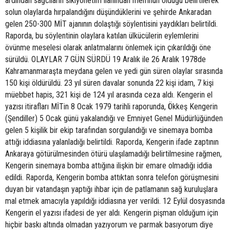
ardından sağcıların sıkıyönetim ilanından memnun olduğu belirtilerek
solun olaylarda hırpalandığını düşündüklerini ve şehirde Ankaradan
gelen 250-300 MİT ajanının dolaştığı söylentisini yaydıkları belirtildi.
Raporda, bu söylentinin olaylara katılan ülkücülerin eylemlerini
övünme meselesi olarak anlatmalarını önlemek için çıkarıldığı öne
sürüldü. OLAYLAR 7 GÜN SÜRDÜ 19 Aralık ile 26 Aralık 1978de
Kahramanmaraşta meydana gelen ve yedi gün süren olaylar sırasında
150 kişi öldürüldü. 23 yıl süren davalar sonunda 22 kişi idam, 7 kişi
müebbet hapis, 321 kişi de 124 yıl arasında ceza aldı. Kengerin el
yazısı itirafları MİTin 8 Ocak 1979 tarihli raporunda, Ökkeş Kengerin
(Şendiller) 5 Ocak günü yakalandığı ve Emniyet Genel Müdürlüğünden
gelen 5 kişilik bir ekip tarafından sorgulandığı ve sinemaya bomba
attığı iddiasına yalanladığı belirtildi. Raporda, Kengerin ifade zaptının
Ankaraya götürülmesinden ötürü ulaşılamadığı belirtilmesine rağmen,
Kengerin sinemaya bomba attığına ilişkin bir emare olmadığı iddia
edildi. Raporda, Kengerin bomba attıktan sonra telefon görüşmesini
duyan bir vatandaşın yaptığı ihbar için de patlamanın sağ kuruluşlara
mal etmek amacıyla yapıldığı iddiasına yer verildi. 12 Eylül dosyasında
Kengerin el yazısı ifadesi de yer aldı. Kengerin pişman olduğum için
hiçbir baskı altında olmadan yazıyorum ve parmak basıyorum diye