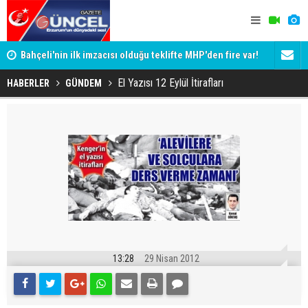
Bahçeli'nin ilk imzacısı olduğu teklifte MHP'den fire var!
Siyaset-Se
İşte imzalamayan o isim
Altınok ve K
El Yazısı 12 Eylül İtirafları
HABERLER
GÜNDEM
13:28
29 Nisan 2012