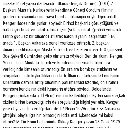
imzaladığı el yazısı ifadesinde Ülkücü Gençlik Derneği (ÜGD) 2.
Başkanı Mustafa Kanlıderenin kendisine Güneşi Gördüm filminin
gösterimi sırasında sinemaya bomba atılacağını söylediğini anlattı.
Kenger ifadesinde şunları söyledi: Birinci başkanla görüştüğünü ve
halkı kışkırtmak ve tahrik etmek için, (solcuların attığı süsü verilerek
tahrip gücü az bir dinamet atılarak halkın isyanını sağlamaktı.) Bu
arada 1. Başkan Ankaraya genel merkeze gitmişti. 2. başkan
dinamitin atılması için Mustafa Tecirli ve bana emir verdi. O gün saat
3de Şekerli Camiinden gelip almamızı söyledi. Ben de aldım. Kenger,
Yunus İlhan, Mustafa Tecirli ve kendisinin sinemada, filme ara
verildiğinde kimsenin oturmadığı ön sıralara bombayı attıklarını ve
sloganlarla halkı kışkırttıklarını anlattı. İlhan da ifadesinde kendisinin
sinamanın damına attığı dinatimin patlamaması üzerine, ön sıralara
bombayı kendisinin değil Kengerin attığını söyledi. Belgelerde,
Kengerin Ankarada 7 TİPli öğrencinin katledildiği olaydan sonra eşkali
çizilen birine benzediği için de sorgulandığı bilgisi yer aldı. Kenger,
yine el yazısı ile verdiği ifadede 17 Nisan 1978de bir kez Ankaraya
gittiğini, olayla ilgisinin olmadığını iddia etti. İşkencede mi kabul
etmiş? MİTin Konu bölümünde Ökkeş Kenger yazan 23 Ocak 1979