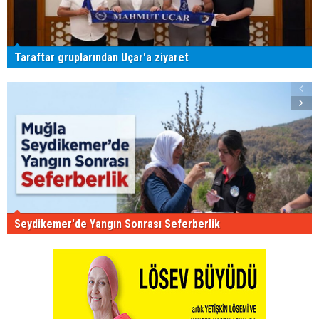
Taraftar gruplarından Uçar'a ziyaret
Seydikemer'de Yangın Sonrası Seferberlik