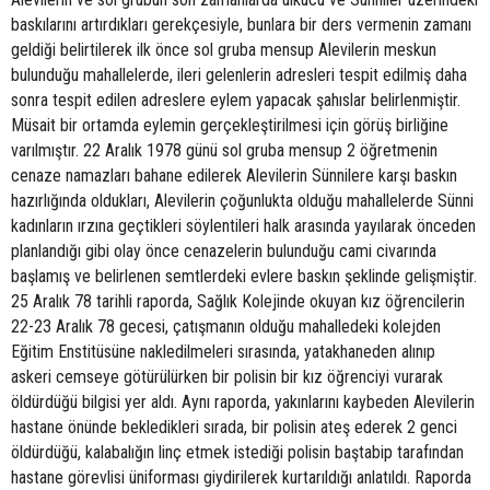
baskılarını artırdıkları gerekçesiyle, bunlara bir ders vermenin zamanı
geldiği belirtilerek ilk önce sol gruba mensup Alevilerin meskun
bulunduğu mahallelerde, ileri gelenlerin adresleri tespit edilmiş daha
sonra tespit edilen adreslere eylem yapacak şahıslar belirlenmiştir.
Müsait bir ortamda eylemin gerçekleştirilmesi için görüş birliğine
varılmıştır. 22 Aralık 1978 günü sol gruba mensup 2 öğretmenin
cenaze namazları bahane edilerek Alevilerin Sünnilere karşı baskın
hazırlığında oldukları, Alevilerin çoğunlukta olduğu mahallelerde Sünni
kadınların ırzına geçtikleri söylentileri halk arasında yayılarak önceden
planlandığı gibi olay önce cenazelerin bulunduğu cami civarında
başlamış ve belirlenen semtlerdeki evlere baskın şeklinde gelişmiştir.
25 Aralık 78 tarihli raporda, Sağlık Kolejinde okuyan kız öğrencilerin
22-23 Aralık 78 gecesi, çatışmanın olduğu mahalledeki kolejden
Eğitim Enstitüsüne nakledilmeleri sırasında, yatakhaneden alınıp
askeri cemseye götürülürken bir polisin bir kız öğrenciyi vurarak
öldürdüğü bilgisi yer aldı. Aynı raporda, yakınlarını kaybeden Alevilerin
hastane önünde bekledikleri sırada, bir polisin ateş ederek 2 genci
öldürdüğü, kalabalığın linç etmek istediği polisin baştabip tarafından
hastane görevlisi üniforması giydirilerek kurtarıldığı anlatıldı. Raporda