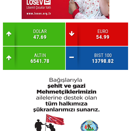
DOLAR
EURO
47.69
54.99
ALTIN
BIST 100
6541.78
13798.82