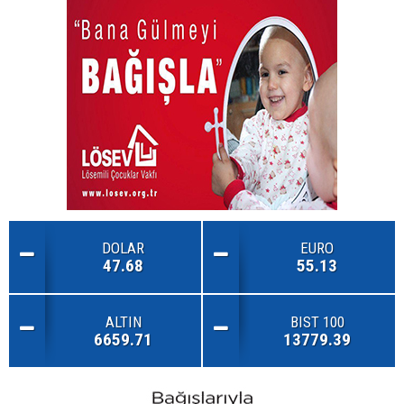
DOLAR
EURO
47.68
55.13
ALTIN
BIST 100
6659.71
13779.39