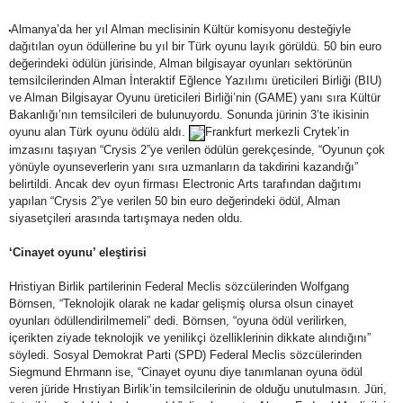
Almanya’da her yıl Alman meclisinin Kültür komisyonu desteğiyle
dağıtılan oyun ödüllerine bu yıl bir Türk oyunu layık görüldü. 50 bin euro
değerindeki ödülün jürisinde, Alman bilgisayar oyunları sektörünün
temsilcilerinden Alman İnteraktif Eğlence Yazılımı üreticileri Birliği (BIU)
ve Alman Bilgisayar Oyunu üreticileri Birliği’nin (GAME) yanı sıra Kültür
Bakanlığı’nın temsilcileri de bulunuyordu. Sonunda jürinin 3’te ikisinin
oyunu alan Türk oyunu ödülü aldı.
Frankfurt merkezli Crytek’in
imzasını taşıyan “Crysis 2”ye verilen ödülün gerekçesinde, “Oyunun çok
yönüyle oyunseverlerin yanı sıra uzmanların da takdirini kazandığı”
belirtildi. Ancak dev oyun firması Electronic Arts tarafından dağıtımı
yapılan “Crysis 2”ye verilen 50 bin euro değerindeki ödül, Alman
siyasetçileri arasında tartışmaya neden oldu.
‘Cinayet oyunu’ eleştirisi
Hristiyan Birlik partilerinin Federal Meclis sözcülerinden Wolfgang
Börnsen, “Teknolojik olarak ne kadar gelişmiş olursa olsun cinayet
oyunları ödüllendirilmemeli” dedi. Börnsen, “oyuna ödül verilirken,
içerikten ziyade teknolojik ve yenilikçi özelliklerinin dikkate alındığını”
söyledi. Sosyal Demokrat Parti (SPD) Federal Meclis sözcülerinden
Siegmund Ehrmann ise, “Cinayet oyunu diye tanımlanan oyuna ödül
veren jüride Hrıstiyan Birlik’in temsilcilerinin de olduğu unutulmasın. Jüri,