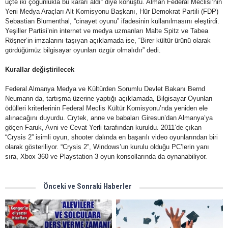
üçte iki çoğunlukla bu kararı aldı” diye konuştu. Alman Federal Meclisi’nin
Yeni Medya Araçları Alt Komisyonu Başkanı, Hür Demokrat Partili (FDP)
Sebastian Blumenthal, “cinayet oyunu” ifadesinin kullanılmasını eleştirdi.
Yeşiller Partisi’nin internet ve medya uzmanları Malte Spitz ve Tabea
Röşner’in imzalarını taşıyan açıklamada ise, “Birer kültür ürünü olarak
gördüğümüz bilgisayar oyunları özgür olmalıdır” dedi.
Kurallar değiştirilecek
Federal Almanya Medya ve Kültürden Sorumlu Devlet Bakanı Bernd
Neumann da, tartışma üzerine yaptığı açıklamada, Bilgisayar Oyunları
ödülleri kriterlerinin Federal Meclis Kültür Komisyonu’nda yeniden ele
alınacağını duyurdu. Crytek, anne ve babaları Giresun’dan Almanya’ya
göçen Faruk, Avni ve Cevat Yerli tarafından kuruldu. 2011’de çıkan
“Crysis 2” isimli oyun, shooter dalında en başarılı video oyunlarından biri
olarak gösteriliyor. “Crysis 2”, Windows’un kurulu olduğu PC’lerin yanı
sıra, Xbox 360 ve Playstation 3 oyun konsollarında da oynanabiliyor.
Önceki ve Sonraki Haberler