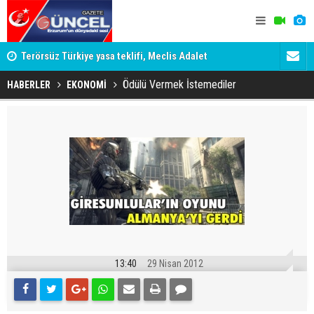
attı!
Terörsüz Türkiye yasa teklifi, Meclis Adalet
Komisyonu'nda kabul edildi
Ödülü Vermek İstemediler
HABERLER
EKONOMİ
13:40
29 Nisan 2012