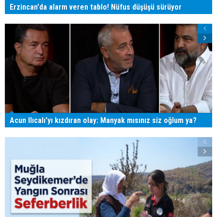
Erzincan'da alarm veren tablo! Nüfus düşüşü sürüyor
Acun Ilıcalı'yı kızdıran olay: Manyak mısınız siz oğlum ya?