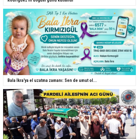
Bala İkra'ya el uzatma zamanı: Sen de umut ol...