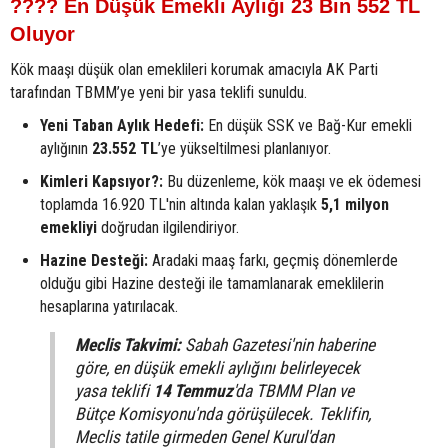
???? En Düşük Emekli Aylığı 23 Bin 552 TL
Oluyor
Kök maaşı düşük olan emeklileri korumak amacıyla AK Parti
tarafından TBMM’ye yeni bir yasa teklifi sunuldu.
Yeni Taban Aylık Hedefi:
En düşük SSK ve Bağ-Kur emekli
aylığının
23.552 TL
’ye yükseltilmesi planlanıyor.
Kimleri Kapsıyor?:
Bu düzenleme, kök maaşı ve ek ödemesi
toplamda 16.920 TL'nin altında kalan yaklaşık
5,1 milyon
emekliyi
doğrudan ilgilendiriyor.
Hazine Desteği:
Aradaki maaş farkı, geçmiş dönemlerde
olduğu gibi Hazine desteği ile tamamlanarak emeklilerin
hesaplarına yatırılacak.
Meclis Takvimi:
Sabah Gazetesi'nin haberine
göre, en düşük emekli aylığını belirleyecek
yasa teklifi
14 Temmuz
'da TBMM Plan ve
Bütçe Komisyonu'nda görüşülecek. Teklifin,
Meclis tatile girmeden Genel Kurul'dan