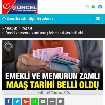
lde
Genç dadaşlar süper lig yolunda
'Bot Hesap
Cumhuriyet
HABERLER
YAŞAM
Emekli ve memur zamlı maaş ödeme takvimi belli oldu
14:00
08 Temmuz 2026