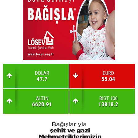
DOLAR
EURO
47.7
55.04
ALTIN
BIST 100
6620.91
13818.2