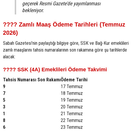
geçerek Resmi Gazete'de yayımlanması
bekleniyor.
????️ Zamlı Maaş Ödeme Tarihleri (Temmuz
2026)
Sabah Gazetesi'nin paylaştığı bilgiye göre, SSK ve Bağ-Kur emeklileri
zamlı maaşlarını tahsis numaralarının son rakamına göre şu tarihlerde
alacak:
???? SSK (4A) Emeklileri Ödeme Takvimi
Tahsis Numarası Son Rakamı
Ödeme Tarihi
9
17 Temmuz
7
18 Temmuz
5
19 Temmuz
3
20 Temmuz
1
21 Temmuz
8
22 Temmuz
6
23 Temmuz