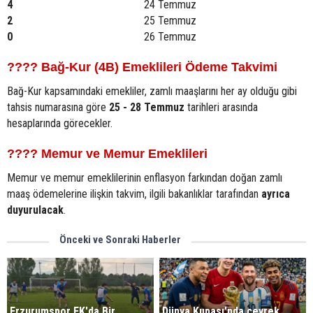
4
24 Temmuz
2
25 Temmuz
0
26 Temmuz
???? Bağ-Kur (4B) Emeklileri Ödeme Takvimi
Bağ-Kur kapsamındaki emekliler, zamlı maaşlarını her ay olduğu gibi
tahsis numarasına göre
25 - 28 Temmuz
tarihleri arasında
hesaplarında görecekler.
???? Memur ve Memur Emeklileri
Memur ve memur emeklilerinin enflasyon farkından doğan zamlı
maaş ödemelerine ilişkin takvim, ilgili bakanlıklar tarafından
ayrıca
duyurulacak
.
Önceki ve Sonraki Haberler
Erzurumspor FK'da Bir
Dünya Kupası'nda çeyrek