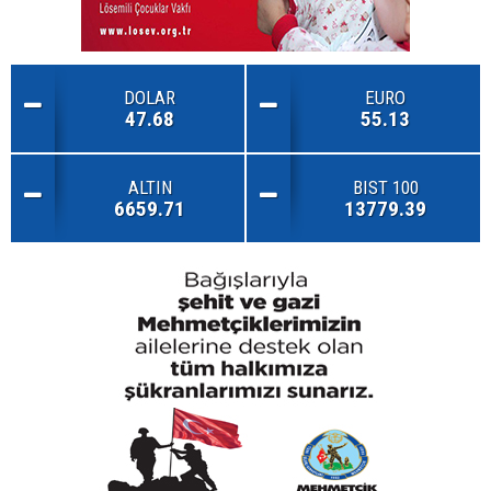
DOLAR
EURO
47.68
55.13
ALTIN
BIST 100
6659.71
13779.39