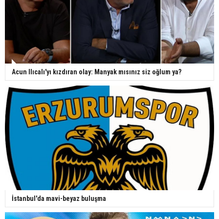
Acun Ilıcalı'yı kızdıran olay: Manyak mısınız siz oğlum ya?
İstanbul'da mavi-beyaz buluşma