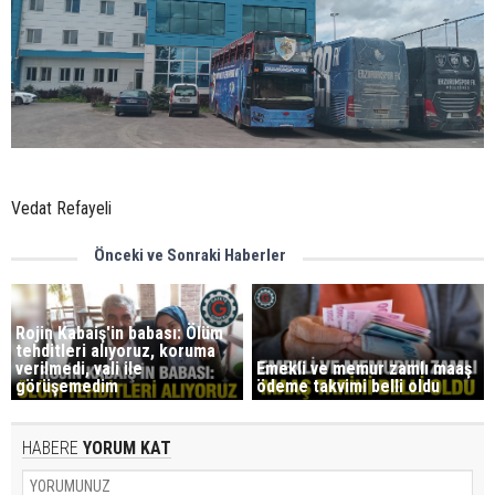
Vedat Refayeli
Önceki ve Sonraki Haberler
Rojin Kabaiş'in babası: Ölüm
tehditleri alıyoruz, koruma
verilmedi, vali ile
Emekli ve memur zamlı maaş
görüşemedim
ödeme takvimi belli oldu
HABERE
YORUM KAT