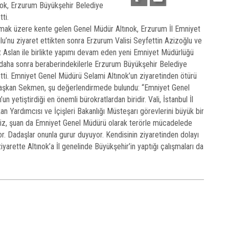
ok, Erzurum Büyükşehir Belediye
tti.
mak üzere kente gelen Genel Müdür Altınok, Erzurum İl Emniyet
’nu ziyaret ettikten sonra Erzurum Valisi Seyfettin Azizoğlu ve
Aslan ile birlikte yapımı devam eden yeni Emniyet Müdürlüğü
 daha sonra beraberindekilerle Erzurum Büyükşehir Belediye
ti. Emniyet Genel Müdürü Selami Altınok’un ziyaretinden ötürü
aşkan Sekmen, şu değerlendirmede bulundu: “Emniyet Genel
yetiştirdiği en önemli bürokratlardan biridir. Vali, İstanbul İl
an Yardımcısı ve İçişleri Bakanlığı Müsteşarı görevlerini büyük bir
miz, şuan da Emniyet Genel Müdürü olarak terörle mücadelede
or. Dadaşlar onunla gurur duyuyor. Kendisinin ziyaretinden dolayı
arette Altınok’a İl genelinde Büyükşehir’in yaptığı çalışmaları da