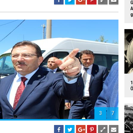
G
A
g
1
Ö
3
7