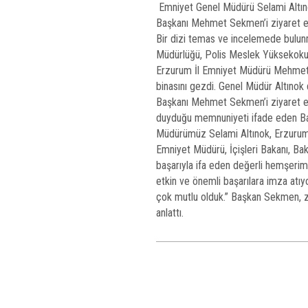
Emniyet Genel Müdürü Selami Altın
Başkanı Mehmet Sekmen’i ziyaret e
Bir dizi temas ve incelemede bulun
Müdürlüğü, Polis Meslek Yüksekokulu
Erzurum İl Emniyet Müdürü Mehmet 
binasını gezdi. Genel Müdür Altınok
Başkanı Mehmet Sekmen’i ziyaret et
duyduğu memnuniyeti ifade eden B
Müdürümüz Selami Altınok, Erzurum’un 
Emniyet Müdürü, İçişleri Bakanı, Bak
başarıyla ifa eden değerli hemşeri
etkin ve önemli başarılara imza atıy
çok mutlu olduk.” Başkan Sekmen, ziy
anlattı.