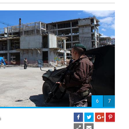
6
7
i