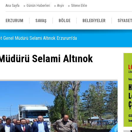
Ana Sayfa
Günün Haberleri
Arşiv
Sitene Ekle
ERZURUM
SAVAŞ
BÖLGE
BELEDİYELER
SİYASE
t Genel Müdürü Selami Altınok Erzurum’da
SPOR
SAĞLIK
GENEL
EĞİTİM
Müdürü Selami Altınok