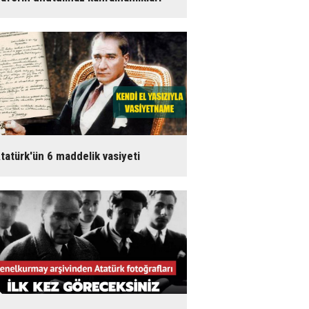
tatürk'ün 6 maddelik vasiyeti