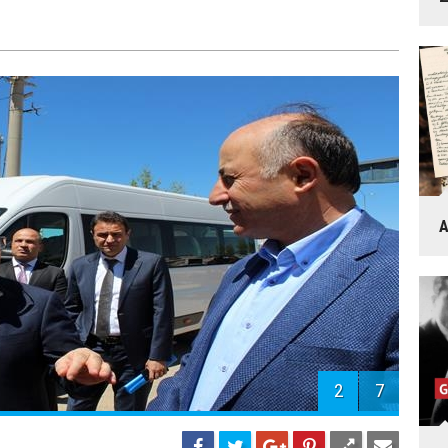
A
2
7