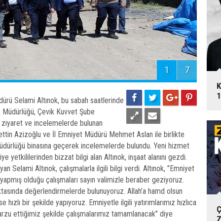
1
7
K
1
rü Selami Altınok, bu sabah saatlerinde
t Müdürlüğü, Çevik Kuvvet Şube
 ziyaret ve incelemelerde bulunan
ettin Azizoğlu ve İl Emniyet Müdürü Mehmet Aslan ile birlikte
dürlüğü binasına geçerek incelemelerde bulundu. Yeni hizmet
ye yetkililerinden bizzat bilgi alan Altınok, inşaat alanını gezdi.
n Selami Altınok, çalışmalarla ilgili bilgi verdi. Altınok, "Emniyet
pmış olduğu çalışmaları sayın valimizle beraber geziyoruz.
ktasında değerlendirmelerde bulunuyoruz. Allah’a hamd olsun
 hızlı bir şekilde yapıyoruz. Emniyetle ilgili yatırımlarımız hızlıca
Ç
rzu ettiğimiz şekilde çalışmalarımız tamamlanacak" diye
Z