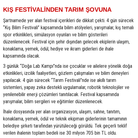
KIŞ FESTİVALİNDEN TARIM ŞOVUNA
Şartnamede yer alan festival içerikleri de dikkat çekti. 4 gün sürecek
“Kış Bilim Festivali” kapsamında bilim atölyeleri, yarışmalar, kış temalı
spor etkinlikleri, simülasyon oyunları ve bilim gösterileri
düzenlenecek. Festival için şehir dışından gelecek ekiplerin ulaşım,
konaklama, yemek, ödül, hediye ve ikram giderleri de ihale
kapsamında olacak.
3 günlük “Doğa Lab Kampı”nda ise çocuklar ve ailelere yönelik doğa
etkinlikleri, izcilik faaliyetleri, gözlem çalışmaları ve bilim deneyleri
yapılacak. 4 gün sürecek “Tarım Festivali”nde ise akıllı tarım
sistemleri, yapay zeka destekli uygulamalar, robotik teknolojiler ve
yenilenebilir enerji çözümleri tanıtılacak. Festival kapsamında
yarışmalar, bilim sergileri ve eğitimler düzenlenecek.
İhale dosyasında yer alan organizasyon, ulaşım, sahne, tanıtım,
konaklama, yemek, ödül ve teknik ekipman giderlerinin tamamının
belediye şirketi tarafından yürütüleceği görüldü. Tek geçerli teklif
verilen ihalenin toplam bedeli ise 30 milyon 705 bin TL oldu.