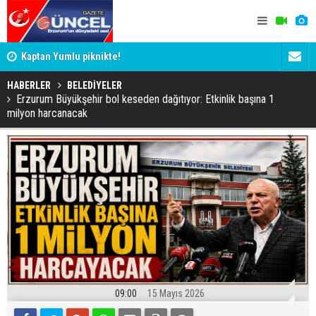
Kaptan Yumlu piknikte!
Bu bir ilk!
Erzurum'un BAL ligindeki 3 eski rakibi çekildi
karıştırdı
HABERLER
BELEDİYELER
Erzurum Büyükşehir bol keseden dağıtıyor: Etkinlik başına 1
milyon harcanacak
09:00
15 Mayıs 2026