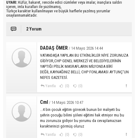
UYARI:
Küfür, hakaret, rencide edici cümleler veya imalar, inançlara saldırı
içeren, imla kuralları ile yazılmamış,
Türkçe karakter kullanılmayan ve büyük harflerle yazılmış yorumlar
onaylanmamaktadır.
2 Yorum
DADAŞ ÖMER
/ 14 Mayıs 2026 14:44
VATANDAŞA YAPILAN BU ETKİNLİKLER NİYE ZORUNUZA
GİDİYOR,CHP GENEL MERKEZİ VE BELEDİYELERİNİN
YAPTIĞI PİSLİK MASRAFLARIN MİLYONDA BİRİ
DEĞİL.KAYNAĞINIZ BELLİ, CHP FONLAMASI AYTUNÇ'UN
NEFES GAZETESİ.
Yanıtla
(0)
(0)
Cml
/ 14 Mayıs 2026 10:47
...4 bin çocuk eğitim görecek bunun bir maliyeti bu
şehrin çocuğu bilimi şöleni eğitimi hak etmiyor mu bu
mu zorunuza gidiyor bu yorumu da cevaplamazsan
karakterinizi görmüş oluruz
Yanıtla
(0)
(0)