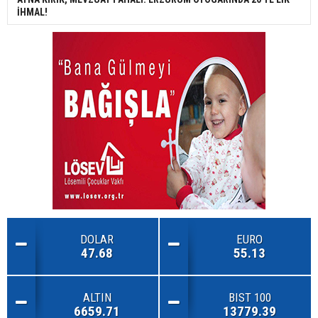
İHMAL!
DOLAR
EURO
47.68
55.13
ALTIN
BIST 100
6659.71
13779.39