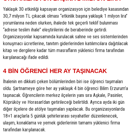
Yaklaşık 30 etkinliği kapsayan organizasyon için belediye kasasından
30,7 milyon TL çıkacak olması “etkinlik başına yaklaşık 1 milyon lira”
yorumlarına neden olurken, ihalede tek geçerli teklif bulunması
“adrese teslim ihale” eleştirilerini de beraberinde getirdi.
Organizasyonlar kapsamında kurulacak sahne ve ses sistemlerinden
konuşmacı ücretlerine, tanıtım giderlerinden katılımcılara dağıtılacak
kitap ve dergilere kadar tüm masrafların yüklenici firma tarafından
karşılanacağı ifade edildi.
4 BİN ÖĞRENCİ HER AY TAŞINACAK
İhalenin en dikkati çeken bölümlerinden biri ise öğrenci taşımaları
oldu. Şartnameye göre her ay yaklaşık 4 bin öğrenci Bilim Erzurum’a
taşınacak. Öğrencilerin merkez ilçelerin yanı sıra Aşkale, Pasinler,
Köprüköy ve Horasan’dan getirileceği belirtildi. Ayrıca ayda iki gün
diğer ilçelere de atölye taşımaları yapılacak. Bu organizasyonlarda
18+1 araçlarla 5 günlük şehirlerarası seyahatler düzenlenecek,
ulaşım, konaklama ve yemek giderlerinin tamamı yüklenici firma
tarafından karşılanacak.