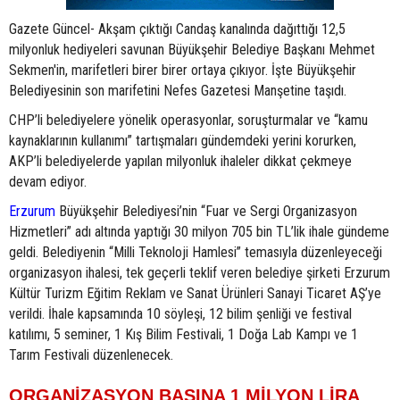
Gazete Güncel- Akşam çıktığı Candaş kanalında dağıttığı 12,5
milyonluk hediyeleri savunan Büyükşehir Belediye Başkanı Mehmet
Sekmen'in, marifetleri birer birer ortaya çıkıyor. İşte Büyükşehir
Belediyesinin son marifetini Nefes Gazetesi Manşetine taşıdı.
CHP’li belediyelere yönelik operasyonlar, soruşturmalar ve “kamu
kaynaklarının kullanımı” tartışmaları gündemdeki yerini korurken,
AKP’li belediyelerde yapılan milyonluk ihaleler dikkat çekmeye
devam ediyor.
Erzurum
Büyükşehir Belediyesi’nin “Fuar ve Sergi Organizasyon
Hizmetleri” adı altında yaptığı 30 milyon 705 bin TL’lik ihale gündeme
geldi. Belediyenin “Milli Teknoloji Hamlesi” temasıyla düzenleyeceği
organizasyon ihalesi, tek geçerli teklif veren belediye şirketi Erzurum
Kültür Turizm Eğitim Reklam ve Sanat Ürünleri Sanayi Ticaret AŞ’ye
verildi. İhale kapsamında 10 söyleşi, 12 bilim şenliği ve festival
katılımı, 5 seminer, 1 Kış Bilim Festivali, 1 Doğa Lab Kampı ve 1
Tarım Festivali düzenlenecek.
ORGANİZASYON BAŞINA 1 MİLYON LİRA