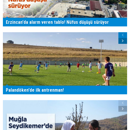
Erzincan'da alarm veren tablo! Nüfus düşüşü sürüyor
Palandöken'de ilk antrenman!