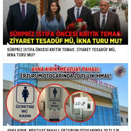
SÜRPRİZ İSTİFA ÖNCESİ KRİTİK TEMAS: ZİYARET TESADÜF MÜ,
İKNA TURU MU?
AYNA KIRIK, MEVZUAT PAHALI: ERZURUM OTOGARINDA 20 TL'LİK