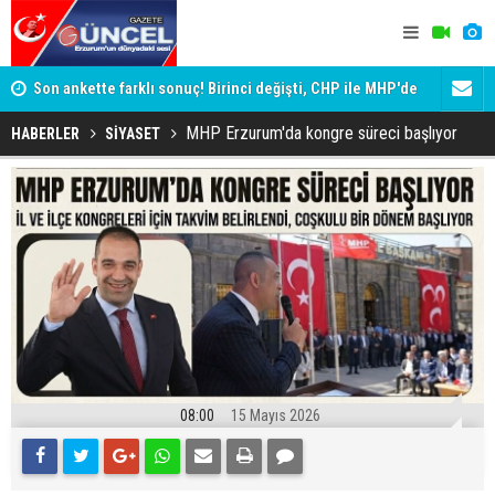
ik
Son ankette farklı sonuç! Birinci değişti, CHP ile MHP'de
Erzurum'da 
büyük kayıp
MHP Erzurum'da kongre süreci başlıyor
HABERLER
SİYASET
08:00
15 Mayıs 2026