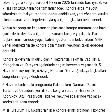
takvime göre kongre süreci 4 Haziran 2026 tarihinde başlayacak ve
7 Haziran 2026 tarihinde tamamlanacak. Kongrelerde mevcut
yönetimlerin faaliyet raporları değerlendirilirken, yeni yönetim kurulları
oluşturulacak ve delegelerin oylarıyla ilçe başkanları belirlenecek.
Yoğun bir program kapsamında planlanan kongre maratonunda bazı
günlerde birden fazla ilçede eş zamanlı kongre yapılacak. Parti
teşkilatlarının sürece yoğun katılım göstermesi beklenirken, MHP
Genel Merkezi’nin de kongre çalışmalarını yakından takip edeceği
öğrenildi.
Kongre takviminin ilk günü olan 4 Haziran’da Tekman, Çat, Hınıs,
Karaçoban ve Karayazı ilçelerinde seçim heyecanı yaşanacak. 5
Haziran’da ise Aşkale, Aziziye, Horasan, Olur ve Şenkaya teşkilatları
kongrelerini gerçekleştirecek.
6 Haziran tarihindeki programda Palandöken, Narman, Pasinler,
Tortum ve Uzundere yer alırken, kongre süreci 7 Haziran’da
Köprüköy, Oltu, Pazaryolu, İspir ve Yakutiye ilçelerinde yapılacak
seçimlerle sona erecek.
MHP Erzurum İl Başkanlığı’nın ilçe kongrelerinin ardından il kongresi