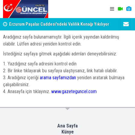
Erzurum Paşalar Caddesi'ndeki Valilik Konağı Yıkılıyor
Türkiye, S
mu?
anlaşmasın
Aradığınız sayfa bulunamamıştır. İlgili içerik yayından kaldırılmış
olabilir. Lütfen adresi yeniden kontrol edin.
İstediğiniz sayfaya gitmek aşağıdaki adımları deneyebilirsiniz:
1. Yazdığınız sayfa adresini kontrol edin
2. Bir linke tıklayarak bu sayfaya ulaştıysanız, link hatalı olabilir.
3. Aradığınız içeriği
arama sayfamızdan
yeniden aratarak bulmaya
çalışabilirsiniz.
4. Anasayfa için tıklayınız.
www.gazeteguncel.com
Ana Sayfa
Künye