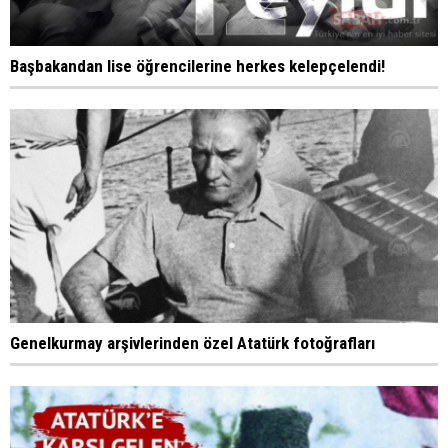
Başbakandan lise öğrencilerine herkes kelepçelendi!
Genelkurmay arşivlerinden özel Atatürk fotoğrafları