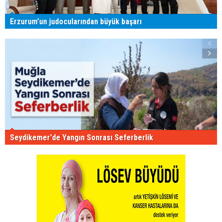
Erzurum'un judocularından büyük başarı
Seydikemer'de Yangın Sonrası Seferberlik