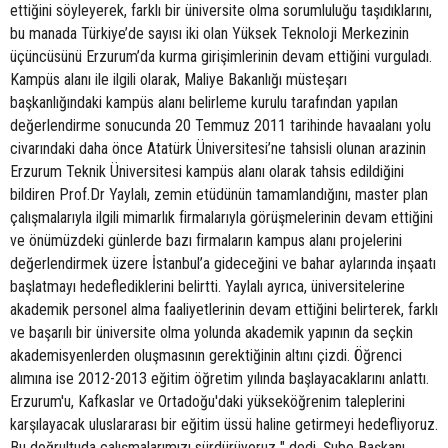
ettiğini söyleyerek, farklı bir üniversite olma sorumluluğu taşıdıklarını,
bu manada Türkiye’de sayısı iki olan Yüksek Teknoloji Merkezinin
üçüncüsünü Erzurum’da kurma girişimlerinin devam ettiğini vurguladı.
Kampüs alanı ile ilgili olarak, Maliye Bakanlığı müsteşarı
başkanlığındaki kampüs alanı belirleme kurulu tarafından yapılan
değerlendirme sonucunda 20 Temmuz 2011 tarihinde havaalanı yolu
civarındaki daha önce Atatürk Üniversitesi’ne tahsisli olunan arazinin
Erzurum Teknik Üniversitesi kampüs alanı olarak tahsis edildiğini
bildiren Prof.Dr Yaylalı, zemin etüdünün tamamlandığını, master plan
çalışmalarıyla ilgili mimarlık firmalarıyla görüşmelerinin devam ettiğini
ve önümüzdeki günlerde bazı firmaların kampus alanı projelerini
değerlendirmek üzere İstanbul’a gideceğini ve bahar aylarında inşaatı
başlatmayı hedeflediklerini belirtti. Yaylalı ayrıca, üniversitelerine
akademik personel alma faaliyetlerinin devam ettiğini belirterek, farklı
ve başarılı bir üniversite olma yolunda akademik yapının da seçkin
akademisyenlerden oluşmasının gerektiğinin altını çizdi. Öğrenci
alımına ise 2012-2013 eğitim öğretim yılında başlayacaklarını anlattı.
Erzurum'u, Kafkaslar ve Ortadoğu'daki yükseköğrenim taleplerini
karşılayacak uluslararası bir eğitim üssü haline getirmeyi hedefliyoruz.
Bu doğrultuda çalışmalarımızı sürdürüyoruz " dedi. Şube Başkanı