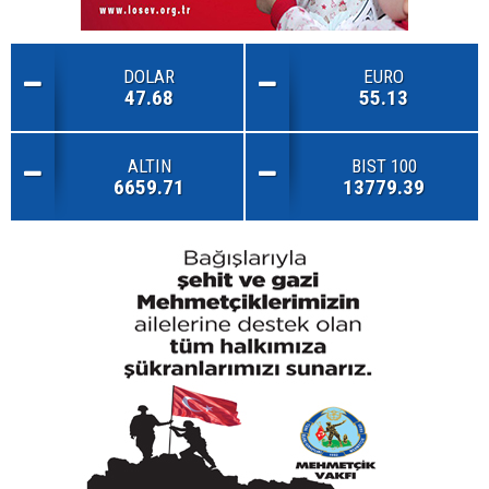
DOLAR
EURO
47.68
55.13
ALTIN
BIST 100
6659.71
13779.39