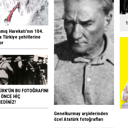
1
amış Harekatı'nın 104.
a Türkiye şehitlerine
or
ÜRK'ÜN BU FOTOĞRAFINI
 ÖNCE HİÇ
EDİNİZ!
Genelkurmay arşivlerinden
özel Atatürk fotoğrafları