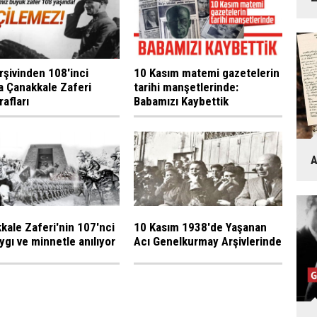
rşivinden 108'inci
10 Kasım matemi gazetelerin
da Çanakkale Zaferi
tarihi manşetlerinde:
afları
Babamızı Kaybettik
A
kale Zaferi'nin 107'nci
10 Kasım 1938'de Yaşanan
aygı ve minnetle anılıyor
Acı Genelkurmay Arşivlerinde