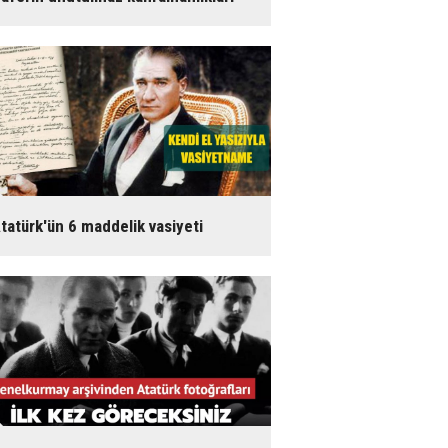
tatürk'ün 6 maddelik vasiyeti