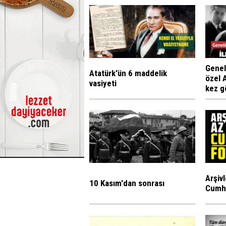
Genel
Atatürk'ün 6 maddelik
özel A
vasiyeti
kez g
Arşiv
10 Kasım'dan sonrası
Cumhu