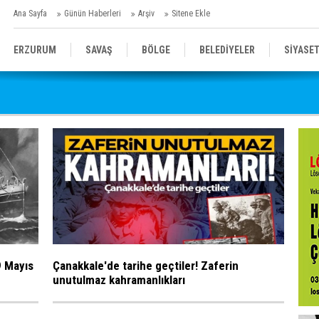
Ana Sayfa
Günün Haberleri
Arşiv
Sitene Ekle
ERZURUM
SAVAŞ
BÖLGE
BELEDİYELER
SİYASE
SPOR
SAĞLIK
GENEL
EĞİTİM
9 Mayıs
Çanakkale'de tarihe geçtiler! Zaferin
unutulmaz kahramanlıkları