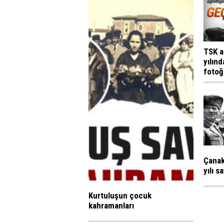
TSK a
yılın
fotoğr
Çanak
yılı s
Kurtuluşun çocuk
kahramanları