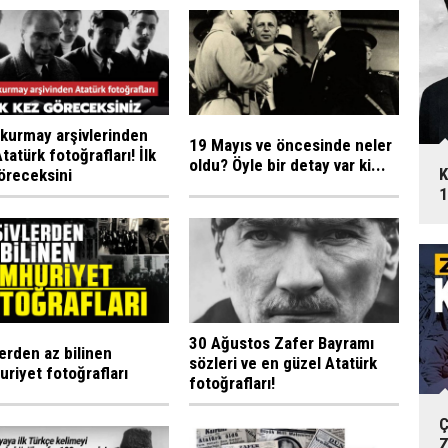
kurmay arşivlerinden
19 Mayıs ve öncesinde neler
tatürk fotoğrafları! İlk
oldu? Öyle bir detay var ki...
K
öreceksini
1
30 Ağustos Zafer Bayramı
lerden az bilinen
sözleri ve en güzel Atatürk
riyet fotoğrafları
fotoğrafları!
Ç
Z