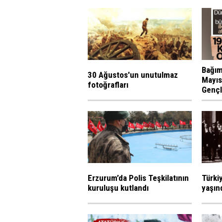
Bağıms
30 Ağustos'un unutulmaz
Mayıs
fotoğrafları
Gençl
Erzurum’da Polis Teşkilatının
Türki
kuruluşu kutlandı
yaşın