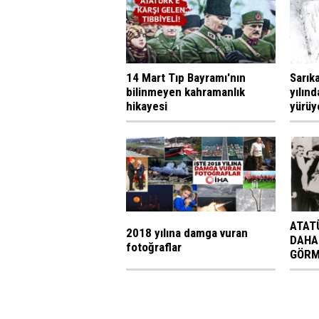
14 Mart Tıp Bayramı'nın
Sarık
bilinmeyen kahramanlık
yılınd
hikayesi
yürüy
ATAT
2018 yılına damga vuran
DAHA
fotoğraflar
GÖRM