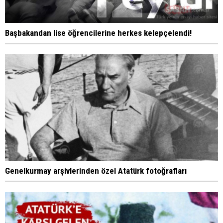
Başbakandan lise öğrencilerine herkes kelepçelendi!
Genelkurmay arşivlerinden özel Atatürk fotoğrafları