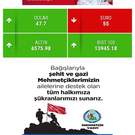
DOLAR
EURO
47.7
55
ALTIN
BIST 100
6575.98
13945.18