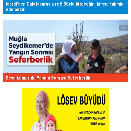
Icardi'den Galatasaray'a ret! Böyle biteceğini kimse tahmin
edemezdi
Seydikemer'de Yangın Sonrası Seferberlik