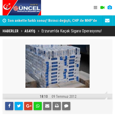
ik
Son ankette farklı sonuç! Birinci değişti, CHP ile MHP'de
Erzurum'da 
büyük kayıp
Erzurum'da Kaçak Sigara Operasyonu!
HABERLER
ASAYİŞ
18:10
09 Temmuz 2012