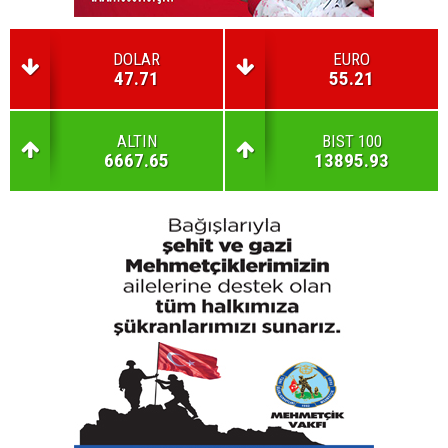
DOLAR
EURO
47.71
55.21
ALTIN
BIST 100
6667.65
13895.93