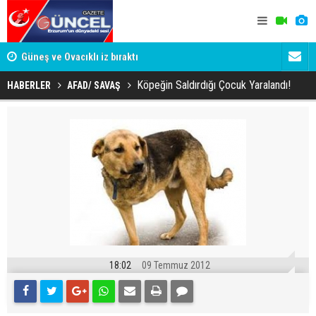
Güneş ve Ovacıklı iz bıraktı
BEYAZLI S
BAŞLADI
Köpeğin Saldırdığı Çocuk Yaralandı!
HABERLER
AFAD/ SAVAŞ
18:02
09 Temmuz 2012