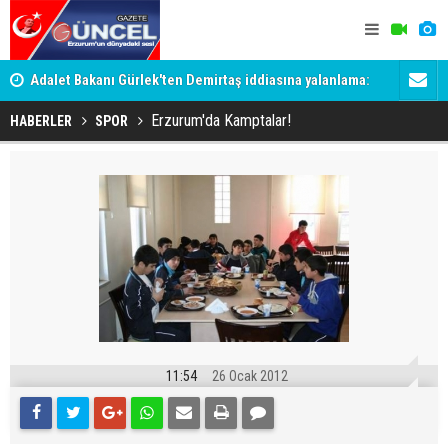
Adalet Bakanı Gürlek'ten Demirtaş iddiasına yalanlama:
Dadaş 2.ha
Böyle bir açıklama yapmadım
Erzurum'da Kamptalar!
HABERLER
SPOR
11:54
26 Ocak 2012