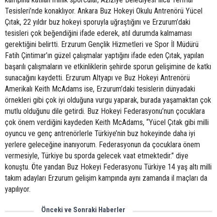
Tesisleri’nde konaklıyor. Ankara Buz Hokeyi Okulu Antrenörü Yücel
Çıtak, 22 yıldır buz hokeyi sporuyla uğraştığını ve Erzurum’daki
tesisleri çok beğendiğini ifade ederek, atıl durumda kalmaması
gerektiğini belirtti. Erzurum Gençlik Hizmetleri ve Spor İl Müdürü
Fatih Çintimar’ın güzel çalışmalar yaptığını ifade eden Çıtak, yapılan
başarılı çalışmaların ve etkinliklerin şehirde sporun gelişimine de katkı
sunacağını kaydetti. Erzurum Altyapı ve Buz Hokeyi Antrenörü
Amerikalı Keith McAdams ise, Erzurum’daki tesislerin dünyadaki
örnekleri gibi çok iyi olduğuna vurgu yaparak, burada yaşamaktan çok
mutlu olduğunu dile getirdi. Buz Hokeyi Federasyonu’nun çocuklara
çok önem verdiğini kaydeden Keith McAdams, “Yücel Çıtak gibi milli
oyuncu ve genç antrenörlerle Türkiye’nin buz hokeyinde daha iyi
yerlere geleceğine inanıyorum. Federasyonun da çocuklara önem
vermesiyle, Türkiye bu sporda gelecek vaat etmektedir.” diye
konuştu. Öte yandan Buz Hokeyi Federasyonu Türkiye 14 yaş altı milli
takım adayları Erzurum gelişim kampında aynı zamanda il maçları da
yapılıyor.
Önceki ve Sonraki Haberler