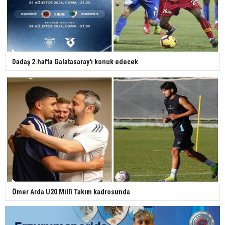
Dadaş 2.hafta Galatasaray'ı konuk edecek
Ömer Arda U20 Millî Takım kadrosunda