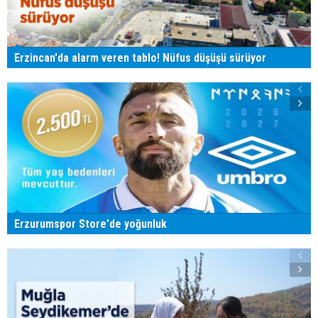
Erzincan'da alarm veren tablo! Nüfus düşüşü sürüyor
Erzurumspor Store'de yoğunluk