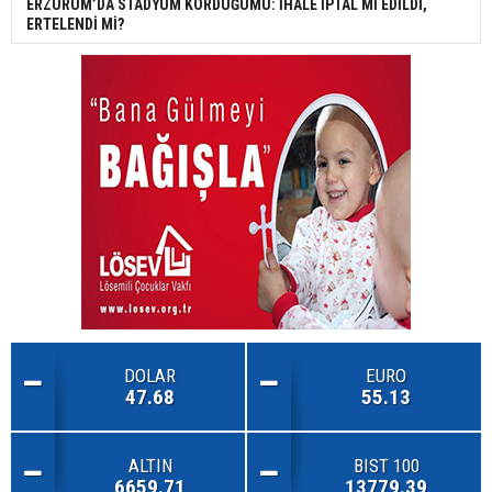
ERZURUM’DA STADYUM KÖRDÜĞÜMÜ: İHALE İPTAL Mİ EDİLDİ,
ERTELENDİ Mİ?
DOLAR
EURO
47.68
55.13
ALTIN
BIST 100
6659.71
13779.39