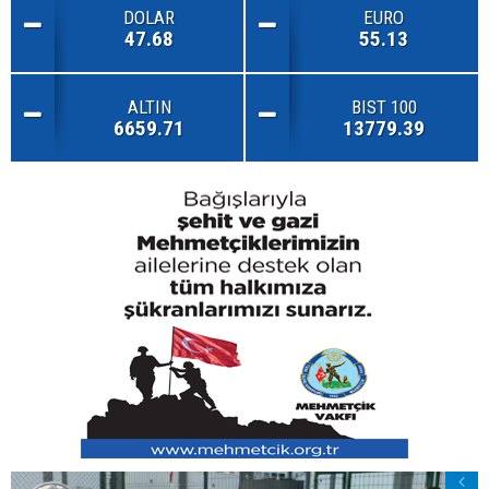
DOLAR
EURO
47.68
55.13
ALTIN
BIST 100
6659.71
13779.39