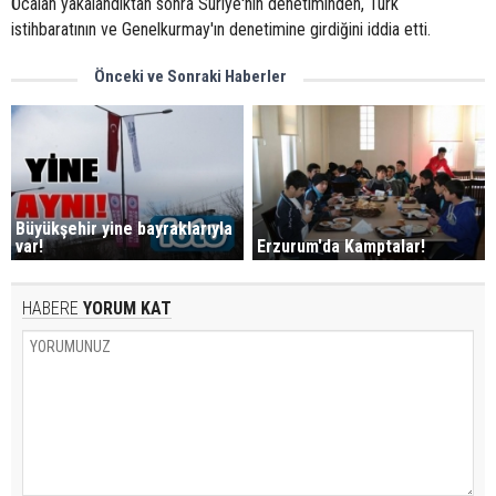
Öcalan yakalandıktan sonra Suriye'nin denetiminden, Türk
istihbaratının ve Genelkurmay'ın denetimine girdiğini iddia etti.
Önceki ve Sonraki Haberler
Büyükşehir yine bayraklarıyla
var!
Erzurum'da Kamptalar!
HABERE
YORUM KAT