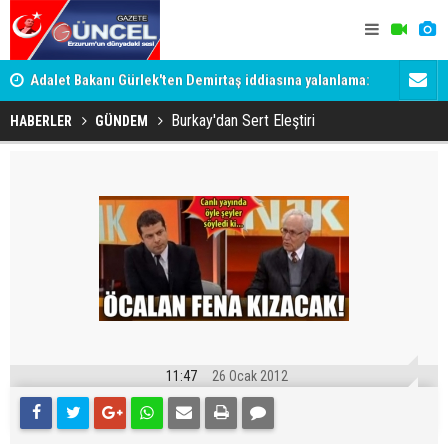
Adalet Bakanı Gürlek'ten Demirtaş iddiasına yalanlama:
Dadaş 2.ha
Böyle bir açıklama yapmadım
Burkay'dan Sert Eleştiri
HABERLER
GÜNDEM
11:47
26 Ocak 2012