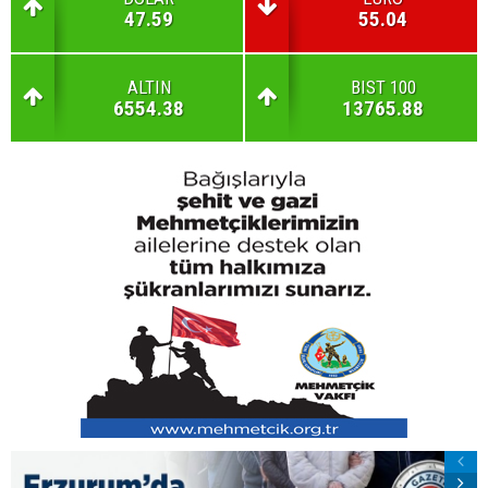
47.59
55.04
ALTIN
BIST 100
6554.38
13765.88