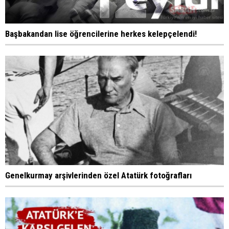
Başbakandan lise öğrencilerine herkes kelepçelendi!
Genelkurmay arşivlerinden özel Atatürk fotoğrafları