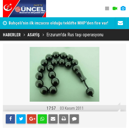
Bahçeli'nin ilk imzacısı olduğu teklifte MHP'den fire var!
Siyaset-Se
İşte imzalamayan o isim
Altınok ve K
Erzurum'da Rus taşı operasyonu
HABERLER
ASAYİŞ
17:57
03 Kasım 2011