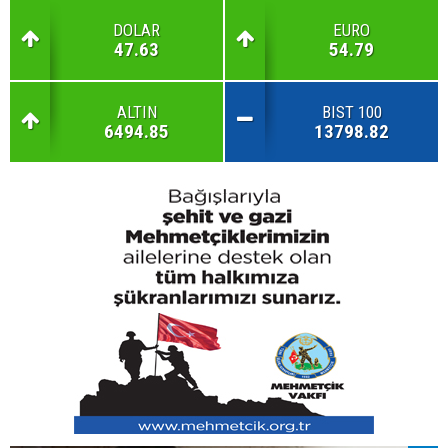
DOLAR
EURO
47.63
54.79
ALTIN
BIST 100
6494.85
13798.82