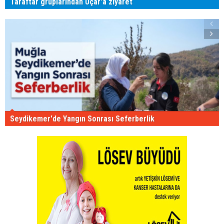
Taraftar gruplarından Uçar'a ziyaret
Seydikemer'de Yangın Sonrası Seferberlik