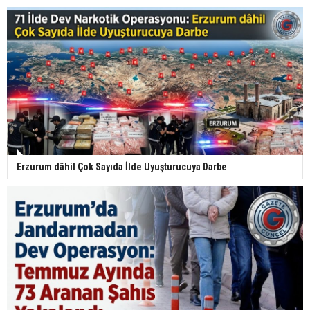
Erzurum dâhil Çok Sayıda İlde Uyuşturucuya Darbe