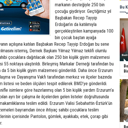
markanın desteğiyle 250 bin
Bu K
çocuğu giydiriyor. Geçtiğimiz yıl
Başbakan Recep Tayyip
Erdoğan’ın da katılımıyla
gerçekleştirilen kampanyada 100
bin çocuk baştan ayağa
nyanın açılışına katılan Başbakan Recep Tayyip Erdoğan bu sene
rılmasını istemiş, Dernek Başkanı Yılmaz Yılmaz teklifi olumlu
sahibi çocuklara dağıtılacak olan 250 bin kişilik giyim malzemesi
 55 noktaya ulaştırıldı. Birleşmiş Markalar Derneği tarafından bu
Bo
da 5 bin kişilik giyim malzemesi gönderildi. Daha önce Erzurum
Bi
ımlaşma ve Dayanışma Vakfı tarafından merkez ve ilçeler bazında
im listesi ve beden ölçüleri tespit edilerek BMD’ye gönderildi.
ifle isimlere göre hazırlanmış olan 5 bin kişilik yardım Erzurum’a
ılan ayrı bir çalışma ile ilçelerden gelen listeler doğrultusunda
kamlıklarına teslim edildi. Erzurum Valisi Sebahattin Öztürk’ün
lzemeleri bayramdan önce ihtiyaç sahibi çocuklara teslim
lerinin içerisinde Pantolon, gömlek, ayakkabı, etek, çorap gibi
r.
Bo