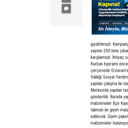
giydirilmişti. Kampa
sayının 250 bine çıka
karşılamıştı. İhtiyaç 
Kurban bayramı öncesi
çerçevede Erzurum’a 
Valiliği Sosyal Yard
yapılan çalışma ile is
Merkezde yapılan tasn
gönderildi. Burada yap
malzemeler İlçe Kayma
talimatı ile giyim ma
edilecek. Giyim paket
malzemeler bulunuyo