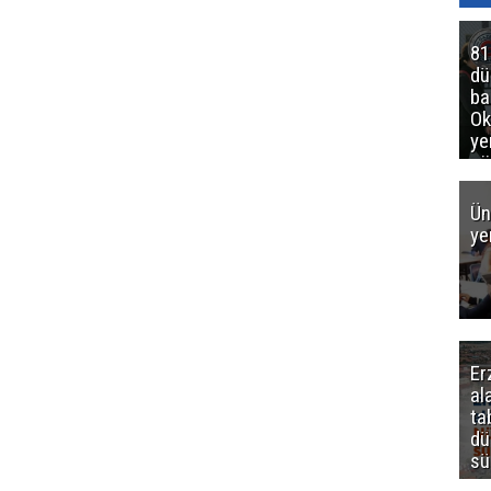
81
d
ba
Ok
ye
gö
Ün
ye
Er
al
ta
dü
sü