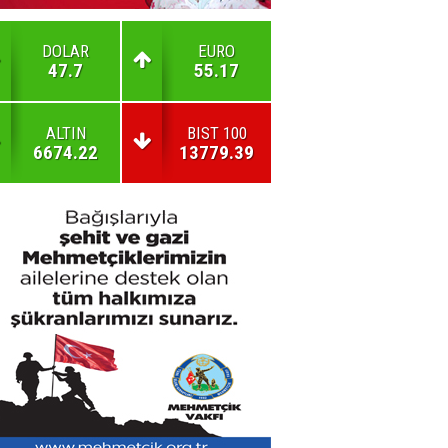
DOLAR
EURO
47.7
55.17
ALTIN
BIST 100
6674.22
13779.39