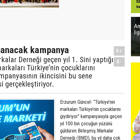
Am
li
lanacak kampanya
A+
kalar Derneği geçen yıl 1. Sini yaptığı
A-
markaları Türkiye’nin çocuklarını
ampanyasının ikincisini bu sene
 gerçekleştiriyor.
Erzurum Güncel- “Türkiye’nin
markaları Türkiye’nin çocuklarını
giydiriyor” kampanyasıyla geçen
yıl 100 bin çocuğun yüzünü
güldüren Birleşmiş Markalar
Derneği (BMD), bu yıl daha çok