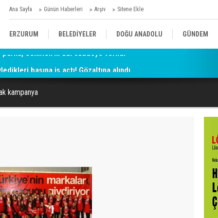
Ana Sayfa
Günün Haberleri
Arşiv
Sitene Ekle
ERZURUM
BELEDİYELER
DOĞU ANADOLU
GÜNDEM
ledikleri başına iş açtı! Gözaltına alındı
SİYASET
AFAD/ SAVAŞ
SPOR
cak kampanya
KÜLTÜR/SANAT//MAĞAZİN
BODRUM