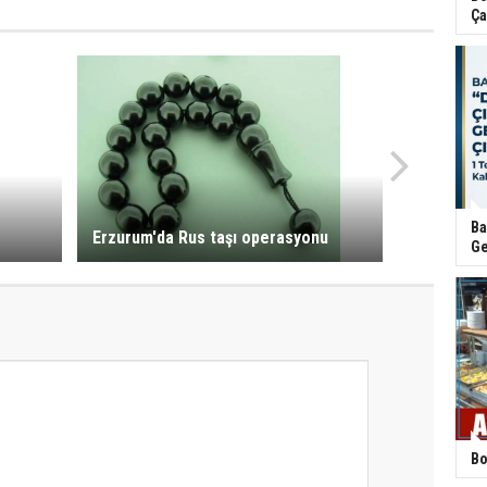
Ça
Ba
Erzurum'da Rus taşı operasyonu
Ge
Bo