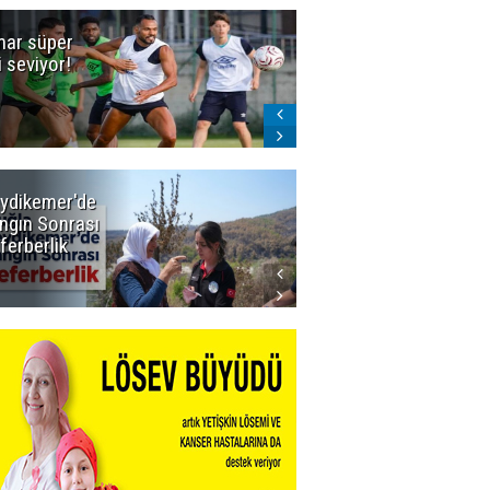
ar süper
Dadaş'a Milli
gi seviyor!
Piyango!
ydikemer'de
Muğla
ngın Sonrası
Büyükşehir
ferberlik
Tüm
İmkânlarıyla
Yangın
Sahasında