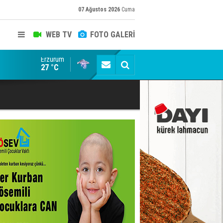
07 Ağustos 2026
Cuma
WEB TV
FOTO GALERİ
Erzurum
ADALET BAKANI AKIN GÜRLEK'E AÇIK İHBAR! BAKIRC
27 °C