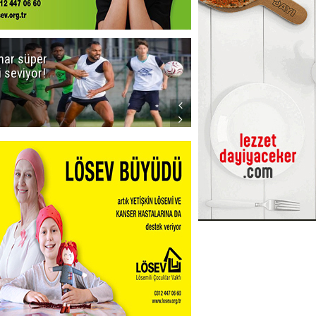
ar süper
Dadaş'a Milli
gi seviyor!
Piyango!