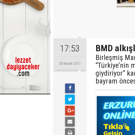
BMD alkış
17:53
Birleşmiş Mar
“Türkiye’nin 
03 Kasım 2011
giydiriyor” k
bayram öncesi