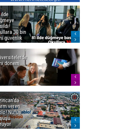
 ilde
Erzurum'da
üğmeye
Kürekle
sıldı!
işlenen
ullara 30 bin
vahşette karar
ni güvenlik
kesinleşti!
revlisi
Yargıtay
cezaları onadı
iversitelerde
Başkan
ni dönem
Sekmen'den
Tercih
Döneminde
Erzurum
Vurgusu
zincan'da
Meteoroloji
arm veren
uyardı!
blo! Nüfus
Doğu'ya yaz
şüşü
gelmeyecek
rüyor