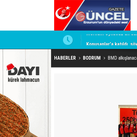
i
Konuşanlar'a katıldı, söy
HABERLER
BODRUM
BMD alkışlana