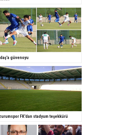
daş'a güvenoyu
zurumspor FK'dan stadyum teşekkürü