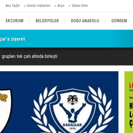
Ana Sayfa
Günün Haberleri
Arşiv
Sitene Ekle
ERZURUM
BELEDİYELER
DOĞU ANADOLU
GÜNDEM
çar'a ziyaret
SİYASET
AFAD/ SAVAŞ
SPOR
grupları tek çatı altında birleşti
KÜLTÜR/SANAT//MAĞAZİN
BODRUM