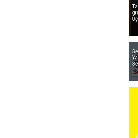
Ta
gr
Uç
Se
Ya
Se