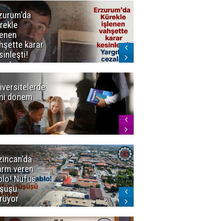
zurum'da
Erzurum dâhil
rekle
Çok Sayıda
lenen
İlde
hşette karar
Uyuşturucuya
sinleşti!
Darbe
rgıtay
zaları onadı
iversitelerde
Başkan
ni dönem
Sekmen'den
Tercih
Döneminde
Erzurum
Vurgusu
zincan'da
Meteoroloji
arm veren
uyardı!
blo! Nüfus
Doğu'ya yaz
şüşü
gelmeyecek
rüyor