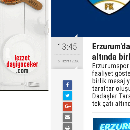
Erzurum'da 
13:45
altında bir
15 Haziran 2026
Erzurumspor 
faaliyet göst
birlik mesajı
taraftar olu
Dadaşlar Taraf
tek çatı altın