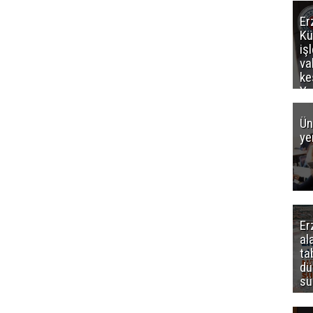
Er
Kü
iş
va
ke
Ya
ce
Ün
ye
Er
al
ta
dü
sü