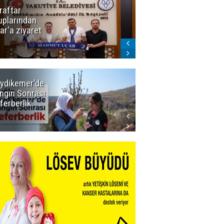
raftar
Ligde yeni
uplarından
sezon
ar'a ziyaret
başlıyor! İlk
düdük Bolu'da
çalacak
ydikemer'de
Muğla
ngın Sonrası
Büyükşehir
ferberlik
Tüm
İmkânlarıyla
Yangın
Sahasında