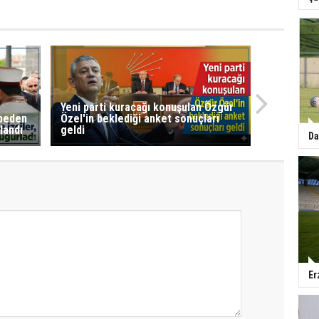
Yeni parti kuracağı konuşulan Özgür
ybeden
Özel'in beklediği anket sonuçları
landı
geldi
Da
Er