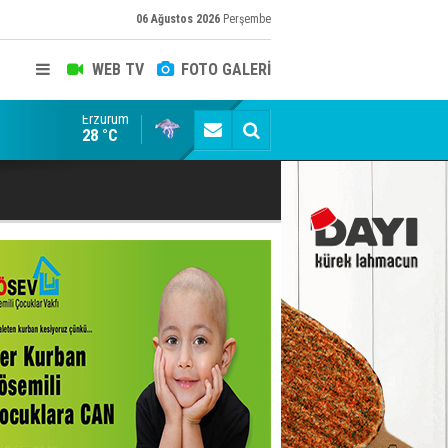
06 Ağustos 2026
Perşembe
WEB TV
FOTO GALERİ
Erzurum
Erzurumspor camiasının sevilen ismi Baki Pardeli s
28 °C