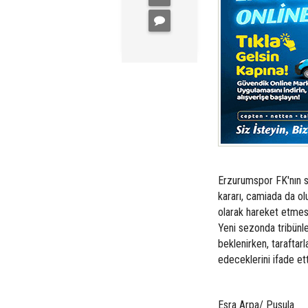
Erzurumspor FK'nın so
kararı, camiada da olu
olarak hareket etmes
Yeni sezonda tribünle
beklenirken, tarafta
edeceklerini ifade ett
Esra Arpa/ Pusula