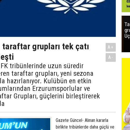
Ta
gr
Uç
taraftar grupları tek çatı
A+
leşti
A-
FK tribünlerinde uzun süredir
eren taraftar grupları, yeni sezona
yla hazırlanıyor. Kulübün en etkin
şumlarından Erzurumsporlular ve
tar Grupları, güçlerini birleştirerek
da
Gazete Güncel- Alınan kararla
birlikte tribünlerde daha güçlü ve