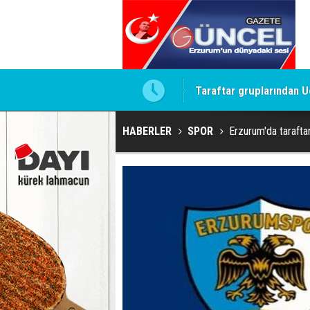
te imzalamayan o isim
Taraftar gruplarından U
HABERLER
SPOR
Erzurum'da taraftar 