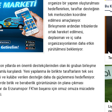
organize bir yapının oluşturulması
Bu K
hedeflenirken, taraftar desteğinin
tek merkezden koordine
edilmesi amaçlanıyor.
Birleşmenin ardından tribünlerde
ortak hareket edilmesi,
deplasman ve iç saha
organizasyonlarının daha etkin
yürütülmesi bekleniyor.
Ta
n yıllarda en önemli destekçilerinden olan iki grubun birleşme
mlu karşılandı. Yeni yapılanma ile birlikte taraftarların tek ses
i ve kulübe verilen desteğin daha da güçlenmesi hedefleniyor.
rde birlik ve beraberlik görüntüsünün ön plana çıkması
rlar da Erzurumspor FK'nın başarısı için omuz omuza mücadele
i.
Li
ça