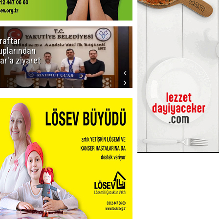
raftar
Ligde yeni
uplarından
sezon
ar'a ziyaret
başlıyor! İlk
düdük Bolu'da
çalacak