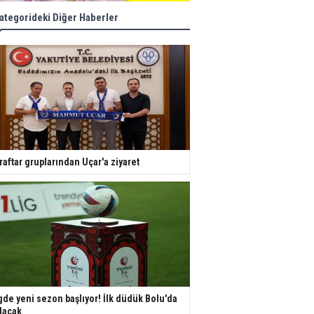
ategorideki Diğer Haberler
raftar gruplarından Uçar'a ziyaret
gde yeni sezon başlıyor! İlk düdük Bolu'da
lacak