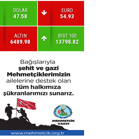
DOLAR
EURO
47.58
54.93
ALTIN
BIST 100
6489.98
13798.82