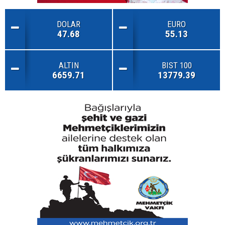
DOLAR
EURO
47.68
55.13
ALTIN
BIST 100
6659.71
13779.39