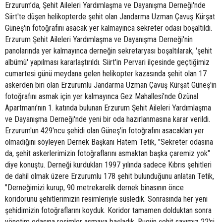
Erzurum’da, Şehit Aileleri Yardımlaşma ve Dayanışma Derneği'nde
Siirt'te düşen helikopterde şehit olan Jandarma Uzman Çavuş Kürşat
Güneş'in fotoğrafını asacak yer kalmayınca sekreter odası boşaltıldı.
Erzurum Şehit Aileleri Yardımlaşma ve Dayanışma Derneği'nin
panolarında yer kalmayınca derneğin sekretaryası boşaltılarak, 'şehit
albümü' yapılması kararlaştırıldı. Siirt'in Pervari ilçesinde geçtiğimiz
cumartesi günü meydana gelen helikopter kazasında şehit olan 17
askerden biri olan Erzurumlu Jandarma Uzman Çavuş Kürşat Güneş'in
fotoğrafını asmak için yer kalmayınca Gez Mahallesi'nde Özünal
Apartmanı’nın 1. katında bulunan Erzurum Şehit Aileleri Yardımlaşma
ve Dayanışma Derneği'nde yeni bir oda hazırlanmasına karar verildi.
Erzurum'un 429'ncu şehidi olan Güneş'in fotoğrafını asacakları yer
olmadığını söyleyen Dernek Başkanı Hatem Tetik, "Sekreter odasına
da, şehit askerlerimizin fotoğraflarını asmaktan başka çaremiz yok"
diye konuştu. Derneği kurdukları 1997 yılında sadece Kıbrıs şehitleri
de dahil olmak üzere Erzurumlu 178 şehit bulunduğunu anlatan Tetik,
"Derneğimizi kurup, 90 metrekarelik dernek binasının önce
koridorunu şehitlerimizin resimleriyle süsledik. Sonrasında her yeni
şehidimizin fotoğraflarını koyduk. Koridor tamamen dolduktan sonra
yönetim odasına resimler asmaya başladık. Bugün şehit sayımız 22'si