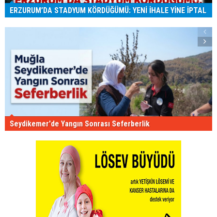
ERZURUM’DA STADYUM KÖRDÜĞÜMÜ: YENİ İHALE YİNE İPTAL
Seydikemer'de Yangın Sonrası Seferberlik