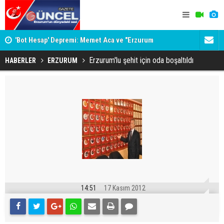
İNE
'Bot Hesap' Depremi: Memet Aca ve "Erzurum
Bala İkra'y
Cumhuriyeti" İddiaları Gündemde
Erzurum'lu şehit için oda boşaltıldı
HABERLER
ERZURUM
14:51
17 Kasım 2012