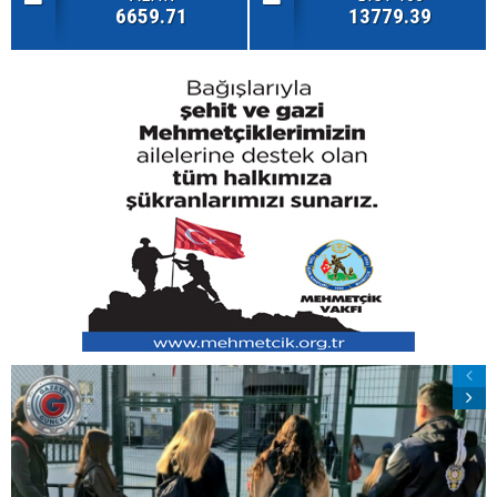
6659.71
13779.39