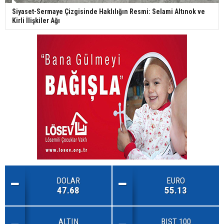
Siyaset-Sermaye Çizgisinde Haklılığın Resmi: Selami Altınok ve
Kirli İlişkiler Ağı
DOLAR
EURO
47.68
55.13
ALTIN
BIST 100