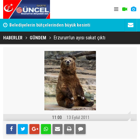
YU
Belediyelerin bütçelerinden büyük kesinti
Palandöken
Erzurum'un ayısı sakat çıktı
HABERLER
GÜNDEM
11:00
13 Eylül 2011