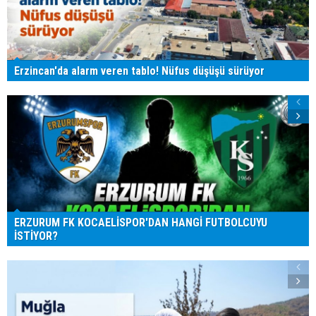
Erzincan'da alarm veren tablo! Nüfus düşüşü sürüyor
ERZURUM FK KOCAELİSPOR'DAN HANGİ FUTBOLCUYU
İSTİYOR?