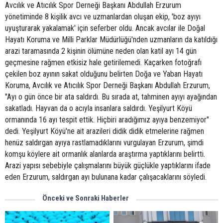
Avcılık ve Atıcılık Spor Derneği Başkanı Abdullah Erzurum
yönetiminde 8 kişilik avcı ve uzmanlardan oluşan ekip, 'boz ayıyı
uyuşturarak yakalamak' için seferber oldu. Ancak avcılar ile Doğal
Hayatı Koruma ve Milli Parklar Müdürlüğü'nden uzmanların da katıldığı
arazi taramasında 2 kişinin ölümüne neden olan katil ayı 14 gün
geçmesine rağmen etkisiz hale getirilemedi. Kaçarken fotoğrafı
çekilen boz ayının sakat olduğunu belirten Doğa ve Yaban Hayatı
Koruma, Avcılık ve Atıcılık Spor Derneği Başkanı Abdullah Erzurum,
"Ayı o gün önce bir ata saldırdı. Bu sırada at, tahminen ayıyı ayağından
sakatladı. Hayvan da o acıyla insanlara saldırdı. Yeşilyurt Köyü
ormanında 16 ayı tespit ettik. Hiçbiri aradığımız ayıya benzemiyor"
dedi. Yeşilyurt Köyü'ne ait arazileri didik didik etmelerine rağmen
henüz saldırgan ayıya rastlamadıklarını vurgulayan Erzurum, şimdi
komşu köylere ait ormanlık alanlarda araştırma yaptıklarını belirtti.
Arazi yapısı sebebiyle çalışmalarını büyük güçlükle yaptıklarını ifade
eden Erzurum, saldırgan ayı bulunana kadar çalışacaklarını söyledi.
Önceki ve Sonraki Haberler