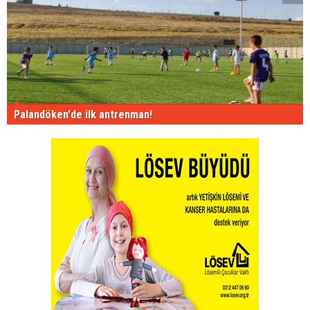
Palandöken'de ilk antrenman!