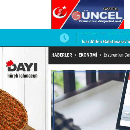
Icardi'den Galatasaray'
HABERLER
EKONOMİ
Erzurum'un Çat