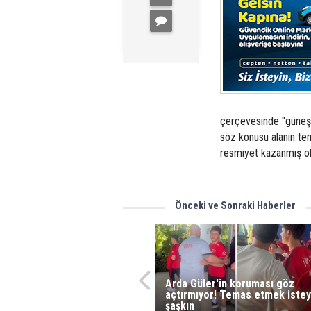
çerçevesinde "güneş e
söz konusu alanın temi
resmiyet kazanmış ol
Önceki ve Sonraki Haberler
Arda Güler'in koruması göz
açtırmıyor! Temas etmek istey
şaşkın