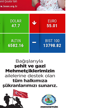
DOLAR
EURO
47.7
55.01
ALTIN
BIST 100
6582.16
13798.82