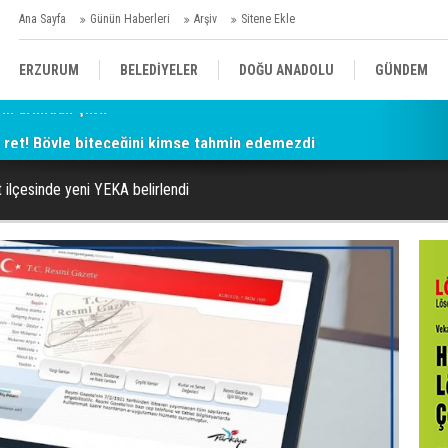
Ana Sayfa
Günün Haberleri
Arşiv
Sitene Ekle
ERZURUM
BELEDİYELER
DOĞU ANADOLU
GÜNDEM
a ret! Böyle biteceğini kimse tahmin edemezdi
SİYASET
AFAD/ SAVAŞ
SPOR
 ilçesinde yeni YEKA belirlendi
KÜLTÜR/SANAT//MAĞAZİN
BODRUM