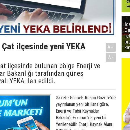
Ic
Ga
re
bi
 Çat ilçesinde yeni YEKA
ki
A+
ed
A-
t ilçesinde bulunan bölge Enerji ve
ar Bakanlığı tarafından güneş
alı YEKA ilan edildi.
Gazete Güncel- Resmi Gazete'de
yayımlanan yeni bir ilana göre,
Enerji ve Tabii Kaynaklar
Bakanlığı Erzurum'da yeni bir
Yenilenebilir Enerji Kaynak Alanı