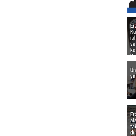
Er
Kü
iş
va
ke
Ya
ce
Ün
ye
Er
al
ta
dü