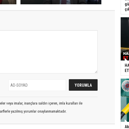
gü
çı
HA
ET
er veya imalar, inançlara saldırı içeren, imla kuralları ile
arflerle yazılmış yorumlar onaylanmamaktadır.
Ak