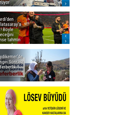
rüyor
ardi'den
Taraftar
latasaray'a
gruplarından
t! Böyle
Uçar'a ziyaret
teceğini
mse tahmin
emezdi
ydikemer'de
Muğla
ngın Sonrası
Büyükşehir
ferberlik
Tüm
İmkânlarıyla
Yangın
Sahasında