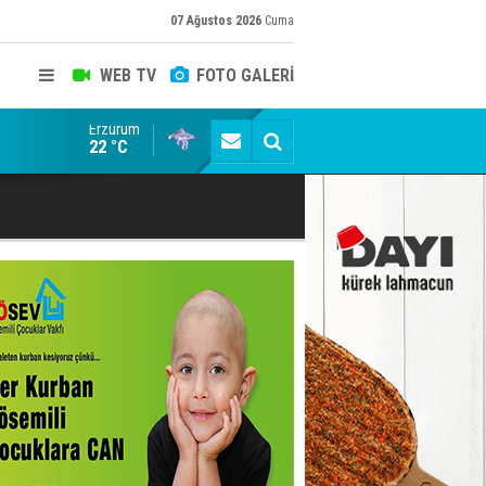
07 Ağustos 2026
Cuma
WEB TV
FOTO GALERİ
Erzurum
Siyaset-Sermaye Çizgisinde Haklılığın Resmi: Selami Al
22 °C