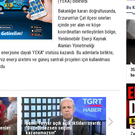
(YEKA) belirledi.
Bu K
Bakanlığın kararı doğrultusunda,
Erzurum'un Çat ilçesi sınırları
içinde yer alan ve köşe
koordinatları netleştirilen bölge,
Yenilenebilir Enerji Kaynak
Alanları Yönetmeliği
nerjisine dayalı YEKA" statüsü kazandı. Bu adımlarla birlikte,
z enerji üretimi ve güneş santrali projeleri için kullanılması
du.
35
ba
Şamil Tayyar açık açık iktidarı uyardı:
enler
"Düzeltmezsen seçimi
kazanamazsın"
Za