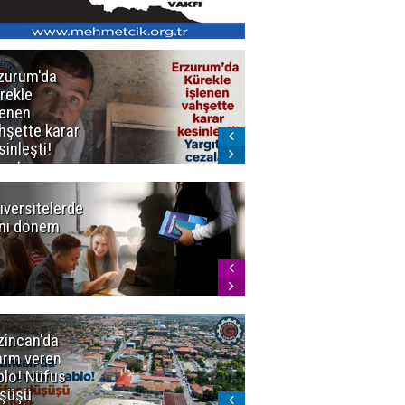
zurum'da
Erzurum dâhil
rekle
Çok Sayıda
lenen
İlde
hşette karar
Uyuşturucuya
sinleşti!
Darbe
rgıtay
zaları onadı
iversitelerde
Başkan
ni dönem
Sekmen'den
Tercih
Döneminde
Erzurum
Vurgusu
zincan'da
Meteoroloji
arm veren
uyardı!
blo! Nüfus
Doğu'ya yaz
şüşü
gelmeyecek