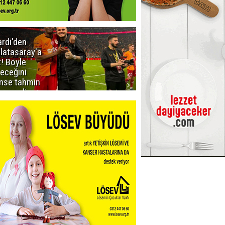
ardi'den
Taraftar
latasaray'a
gruplarından
t! Böyle
Uçar'a ziyaret
teceğini
mse tahmin
emezdi