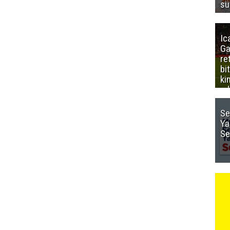
sü
Ic
Ga
re
bi
ki
ed
Se
Ya
Se