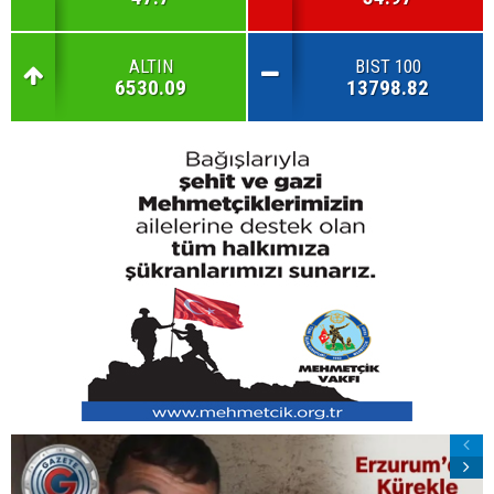
ALTIN
BIST 100
6530.09
13798.82