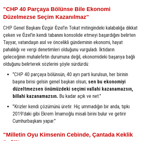
"CHP 40 Parçaya Bölünse Bile Ekonomi
Düzelmezse Seçim Kazanılmaz"
CHP Genel Başkanı Özgür Özel’in Tokat mitingindeki kalabalığa dikkat
çeken ve Özel'in kendi tabanını konsolide etmeyi başardığını belirten
Tayyar, vatandaşın asıl ve öncelikli gündeminin ekonomi, hayat
pahalılığı ve vergi denetimleri olduğunu vurguladı. İktidarın
geleceğinin muhalefetin durumuna değil, ekonomideki başarıya bağlı
olduğunu belirterek sözlerini şöyle sürdürdü:
"CHP 40 parçaya bölünsün, 40 ayrı parti kurulsun, her birinin
başına birisi gelsin genel başkan olsun;
sen bu ekonomiyi
düzeltmezsen önümüzdeki seçimi vallahi kazanamazsın,
billahi kazanamazsın.
Bu kadar açık ve net."
"Krizler kendi çözümünü üretir. Hiç ummadığın bir anda, tıpkı
2019'daki gibi Ekrem İmamoğlu misali birini bulur ve getirir
Cumhurbaşkanı yapar."
"Milletin Oyu Kimsenin Cebinde, Çantada Keklik