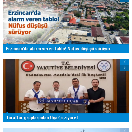
Erzincan'da alarm veren tablo! Nüfus düşüşü sürüyor
Taraftar gruplarından Uçar'a ziyaret