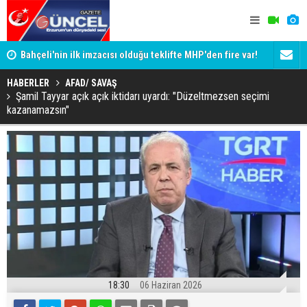
Bahçeli'nin ilk imzacısı olduğu teklifte MHP'den fire var!
Siyaset-Se
İşte imzalamayan o isim
Altınok ve K
HABERLER
AFAD/ SAVAŞ
Şamil Tayyar açık açık iktidarı uyardı: "Düzeltmezsen seçimi
kazanamazsın"
18:30
06 Haziran 2026