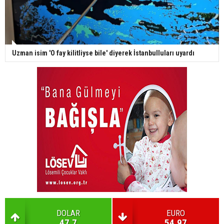
Uzman isim 'O fay kilitliyse bile' diyerek İstanbulluları uyardı
DOLAR
EURO
47.7
54.97