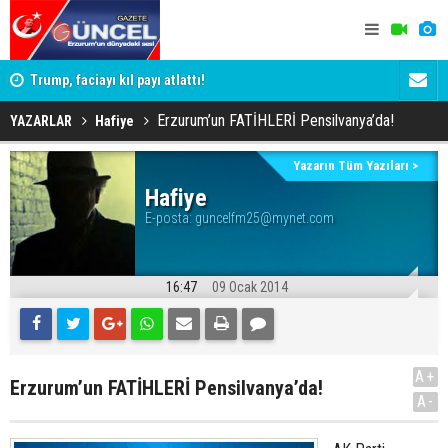
iği 3
Trump, faciayı kıl payı atlattı!
Erzurum'da 
Yargıtay ce
Erzurum’un FATİHLERİ Pensilvanya’da!
YAZARLAR
Hafiye
Yazarın Tüm Yazıları >
Hafiye
E-posta:
guncelfm25@mynet.com
16:47
09 Ocak 2014
A+
Erzurum’un FATİHLERİ Pensilvanya’da!
A-