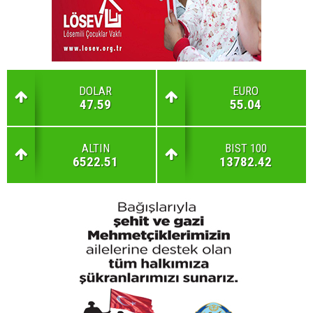
DOLAR
EURO
47.59
55.04
ALTIN
BIST 100
6522.51
13782.42