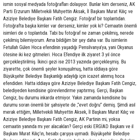
ismin sosyal medyada fotoğrafları dolaşıyor. Bunlar kim derseniz, AK
Parti Erzurum Milletvekili Muhyettin Aksak, İl Başkanı Murat Kılıç ve
Aziziye Belediye Başkanı Fatih Cengiz. Fotoğraf bir toplantıdan.
Fotoğrafta başka kimler var derseniz, kimler yok ki? Cemaatin önemli
isimleri de o toplantıda. Tabi bu fotoğraf ne zaman çekilmiş, nerede
çekilmiş bilemiyorum. Ama bildiğim bir şey daha var. Bu isimlerin
Fetullah Gülen Hoca efendinin yaşadığı Pensilvanya’ya, yani Okyanus
ötesine iki kez gitmeleri. Hoca Efendiye ilk ziyaret 3 yıl önce
gerçekleştirilmiş. İkinci gezi ise 2013 yazında gerçekleşmiş. Bu
ziyarette, çok önemli şeyler konuşulmuş, hatta iddiaya göre
Büyükşehir Belediye Başkanlığı adaylığı için icazet alınmış hoca
efendiden. Hatta iddiaya göre Aziziye Belediye Başkanı Fatih Cengiz,
belediyeden kendisine görevlendirme yaptırmış. Gerçi, Başkan
Cengiz, bu durumu inkarda etmiyor. Yakın zamanda kendisine bu
durumu soran önemli bir şahsiyete de ,”evet doğru” demiş. Şimdi asıl
merak ettiğim, Milletvekili Muhyettin Aksek, İl Başkanı Murat Kılıç ve
Aziziye Belediye Başkanı Fatih Cengiz, AK Partinin mi, yoksa
cemaatin yanında mı yer alacakları? Gerçi eski ERGİAD Başkanı ve il
Başkanı Murat Kılıç’ın, hesabı çarşıya uymadı. Büyükşehir Belediye