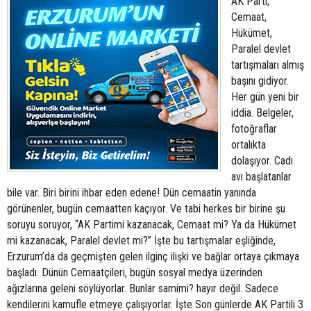
AK Parti,
Cemaat,
Hükümet,
Paralel devlet
tartışmaları almış
başını gidiyor.
Her gün yeni bir
iddia. Belgeler,
fotoğraflar
ortalıkta
dolaşıyor. Cadı
avı başlatanlar
bile var. Biri birini ihbar eden edene! Dün cemaatin yanında
görünenler, bugün cemaatten kaçıyor. Ve tabi herkes bir birine şu
soruyu soruyor, “AK Partimi kazanacak, Cemaat mi? Ya da Hükümet
mi kazanacak, Paralel devlet mi?” İşte bu tartışmalar eşliğinde,
Erzurum’da da geçmişten gelen ilginç ilişki ve bağlar ortaya çıkmaya
başladı. Dünün Cemaatçileri, bugün sosyal medya üzerinden
ağızlarına geleni söylüyorlar. Bunlar samimi? hayır değil. Sadece
kendilerini kamufle etmeye çalışıyorlar. İşte Son günlerde AK Partili 3