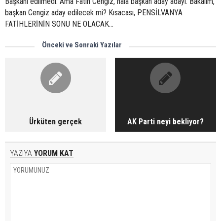
Başkanı edilmedi. Ama Fatih Cengiz, hala başkan aday adayı. Bakalım,
başkan Cengiz aday edilecek mi? Kısacası, PENSİLVANYA
FATİHLERİNİN SONU NE OLACAK…
Önceki ve Sonraki Yazılar
Ürküten gerçek
AK Parti neyi bekliyor?
YAZIYA
YORUM KAT