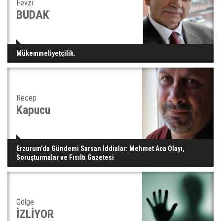
Fevzi
BUDAK
Mükemmeliyetçilik.
Recep
Kapucu
Erzurum’da Gündemi Sarsan İddialar: Mehmet Aca Olayı,
Soruşturmalar ve Fısıltı Gazetesi
Gölge
İZLİYOR