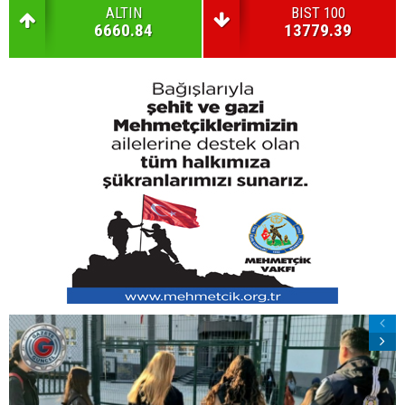
ALTIN
BIST 100
6660.84
13779.39