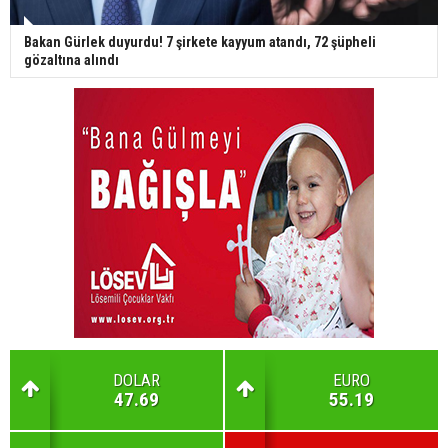
Bakan Gürlek duyurdu! 7 şirkete kayyum atandı, 72 şüpheli
gözaltına alındı
DOLAR
EURO
47.69
55.19