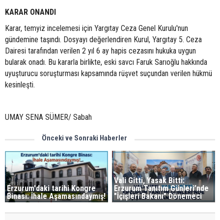
KARAR ONANDI
Karar, temyiz incelemesi için Yargıtay Ceza Genel Kurulu'nun
gündemine taşındı. Dosyayı değerlendiren Kurul, Yargıtay 5. Ceza
Dairesi tarafından verilen 2 yıl 6 ay hapis cezasını hukuka uygun
bularak onadı. Bu kararla birlikte, eski savcı Faruk Sarıoğlu hakkında
uyuşturucu soruşturması kapsamında rüşvet suçundan verilen hükmü
kesinleşti.
UMAY SENA SÜMER/ Sabah
Önceki ve Sonraki Haberler
Vali Gitti, Yasak Bitti:
Erzurum'daki tarihi Kongre
Erzurum Tanıtım Günleri’nde
Binası: İhale Aşamasındaymış!
"İçişleri Bakanı" Dönemeci