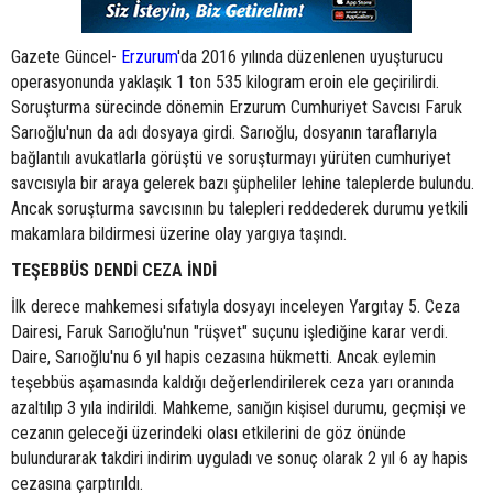
Gazete Güncel-
Erzurum
'da 2016 yılında düzenlenen uyuşturucu
operasyonunda yaklaşık 1 ton 535 kilogram eroin ele geçirilirdi.
Soruşturma sürecinde dönemin Erzurum Cumhuriyet Savcısı Faruk
Sarıoğlu'nun da adı dosyaya girdi. Sarıoğlu, dosyanın taraflarıyla
bağlantılı avukatlarla görüştü ve soruşturmayı yürüten cumhuriyet
savcısıyla bir araya gelerek bazı şüpheliler lehine taleplerde bulundu.
Ancak soruşturma savcısının bu talepleri reddederek durumu yetkili
makamlara bildirmesi üzerine olay yargıya taşındı.
TEŞEBBÜS DENDİ CEZA İNDİ
İlk derece mahkemesi sıfatıyla dosyayı inceleyen Yargıtay 5. Ceza
Dairesi, Faruk Sarıoğlu'nun "rüşvet" suçunu işlediğine karar verdi.
Daire, Sarıoğlu'nu 6 yıl hapis cezasına hükmetti. Ancak eylemin
teşebbüs aşamasında kaldığı değerlendirilerek ceza yarı oranında
azaltılıp 3 yıla indirildi. Mahkeme, sanığın kişisel durumu, geçmişi ve
cezanın geleceği üzerindeki olası etkilerini de göz önünde
bulundurarak takdiri indirim uyguladı ve sonuç olarak 2 yıl 6 ay hapis
cezasına çarptırıldı.