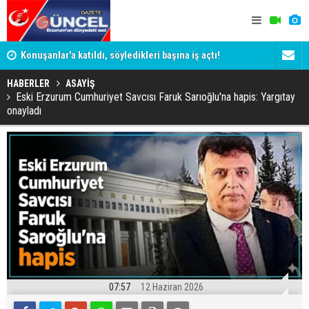
ye
Konuşanlar'a katıldı, söyledikleri başına iş açtı!
ADALET BAK
Gözaltına alındı
KİM KORU
HABERLER
ASAYİŞ
Eski Erzurum Cumhuriyet Savcısı Faruk Sarıoğlu'na hapis: Yargıtay
onayladı
07:57
12 Haziran 2026