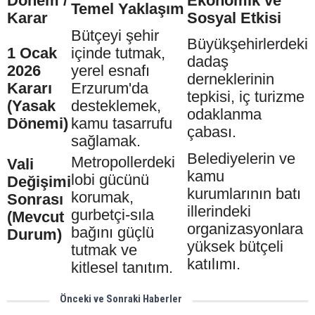
Dönem /
Ekonomik ve
Temel Yaklaşım
Karar
Sosyal Etkisi
Bütçeyi şehir
Büyükşehirlerdeki
1 Ocak
içinde tutmak,
dadaş
2026
yerel esnafı
derneklerinin
Kararı
Erzurum'da
tepkisi, iç turizme
(Yasak
desteklemek,
odaklanma
Dönemi)
kamu tasarrufu
çabası.
sağlamak.
Belediyelerin ve
Metropollerdeki
Vali
kamu
lobi gücünü
Değişimi
kurumlarının batı
korumak,
Sonrası
illerindeki
gurbetçi-sıla
(Mevcut
organizasyonlara
bağını güçlü
Durum)
yüksek bütçeli
tutmak ve
katılımı.
kitlesel tanıtım.
Önceki ve Sonraki Haberler