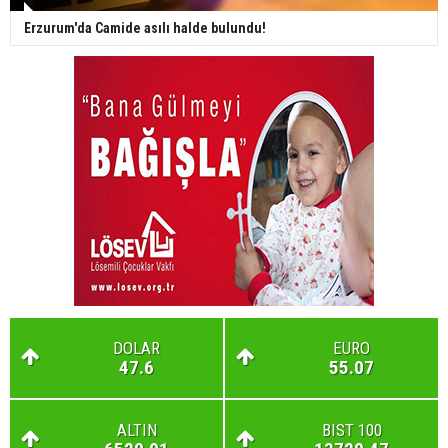
Erzurum'da Camide asılı halde bulundu!
DOLAR
EURO
47.6
55.07
ALTIN
BIST 100