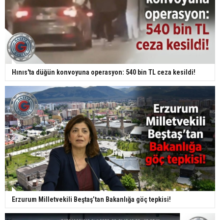
Hınıs'ta düğün konvoyuna operasyon: 540 bin TL ceza kesildi!
Erzurum Milletvekili Beştaş’tan Bakanlığa göç tepkisi!