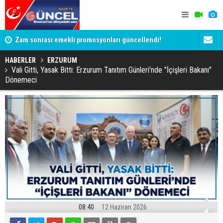
Zam sonrası emekli promosyonları güncellendi!
Salah anca
Ödemeler 32 bin TL'ye kadar çıkıyor
HABERLER
ERZURUM
Vali Gitti, Yasak Bitti: Erzurum Tanıtım Günleri’nde "İçişleri Bakanı"
Dönemeci
08:40
12 Haziran 2026