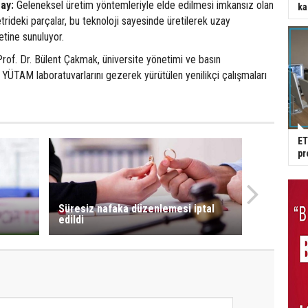
ay:
Geleneksel üretim yöntemleriyle elde edilmesi imkansız olan
ka
ideki parçalar, bu teknoloji sayesinde üretilerek uzay
etine sunuluyor.
rof. Dr. Bülent Çakmak, üniversite yönetimi ve basın
e YÜTAM laboratuvarlarını gezerek yürütülen yenilikçi çalışmaları
ET
pr
Süresiz nafaka düzenlemesi iptal
edildi