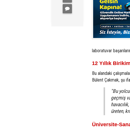
laboratuvar başarıları
12 Yıllık Biri
Bu alandaki çalışmalar
Bülent Çakmak, şu ifad
"Bu yolcu
geçmiş va
havacılık
üreten, kr
Üniversite-Sana