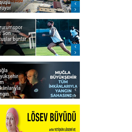
şüşü
gelmeyecek
rüyor
zurumspor
Naruman'dan
: Son
sempatik
tuşlar bunlar
mesaj
ğla
Muğla
yükşehir
Büyükşehir’den
üm
Personeline
kânlarıyla
Rekor
ngın
Promosyon
hasında