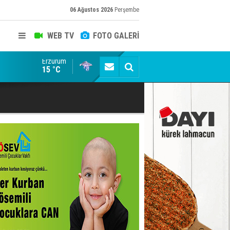
06 Ağustos 2026
Perşembe
WEB TV
FOTO GALERİ
Erzurum
Erzurumspor FK: Son rötuşlar bunlar
15 °C