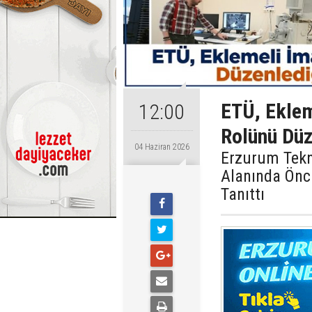
ETÜ, Eklem
12:00
Rolünü Düz
04 Haziran 2026
Erzurum Tekni
Alanında Önc
Tanıttı