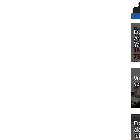
Er
Ar
Ya
Ün
ye
Er
al
ta