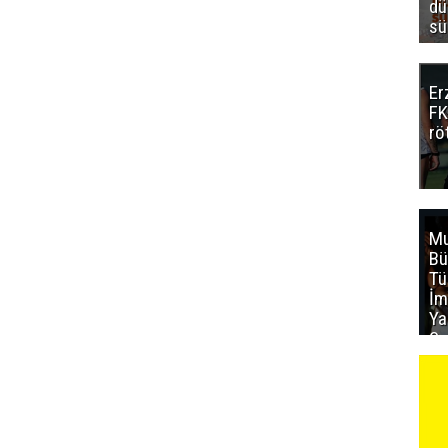
dü
sü
Er
FK
rö
Mu
Bü
T
İm
Ya
Sa