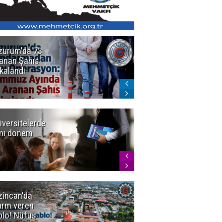
zurum'da 73
Bakan Gürlek
anan Şahıs
duyurdu! 7
kalandı
şirkete
kayyum atandı,
72 şüpheli
gözaltına
alındı
iversitelerde
Başkan
ni dönem
Sekmen'den
Tercih
Döneminde
Erzurum
Vurgusu
zincan'da
Meteoroloji
arm veren
uyardı!
blo! Nüfus
Doğu'ya yaz