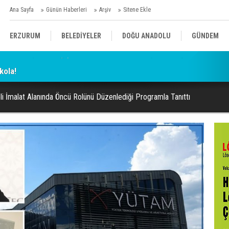
Ana Sayfa
Günün Haberleri
Arşiv
Sitene Ekle
ERZURUM
BELEDİYELER
DOĞU ANADOLU
GÜNDEM
kola!
SİYASET
AFAD/ SAVAŞ
SPOR
i İmalat Alanında Öncü Rolünü Düzenlediği Programla Tanıttı
KÜLTÜR/SANAT//MAĞAZİN
BODRUM