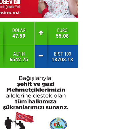
DOLAR
EURO
47.59
55.08
ALTIN
BIST 100
6542.75
13703.13