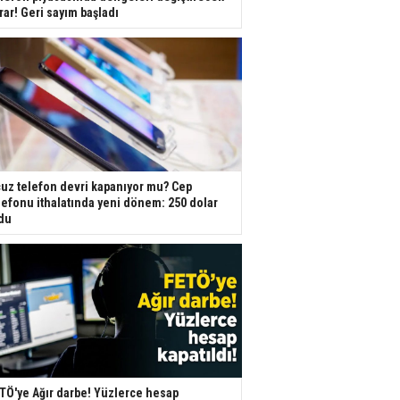
rar! Geri sayım başladı
uz telefon devri kapanıyor mu? Cep
lefonu ithalatında yeni dönem: 250 dolar
du
TÖ'ye Ağır darbe! Yüzlerce hesap