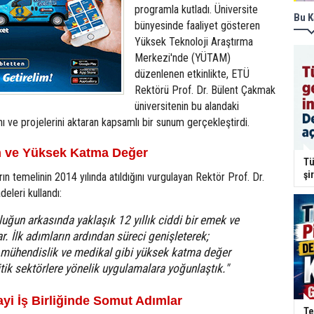
programla kutladı. Üniversite
Bu K
bünyesinde faaliyet gösteren
Yüksek Teknoloji Araştırma
Merkezi'nde (YÜTAM)
düzenlenen etkinlikte, ETÜ
Rektörü Prof. Dr. Bülent Çakmak
üniversitenin bu alandaki
nı ve projelerini aktaran kapsamlı bir sunum gerçekleştirdi.
kim ve Yüksek Katma Değer
Tü
şi
ın temelinin 2014 yılında atıldığını vurgulayan Rektör Prof. Dr.
eleri kullandı:
luğun arkasında yaklaşık 12 yıllık ciddi bir emek ve
r. İlk adımların ardından süreci genişleterek;
, mühendislik ve medikal gibi yüksek katma değer
itik sektörlere yönelik uygulamalara yoğunlaştık."
yi İş Birliğinde Somut Adımlar
Te