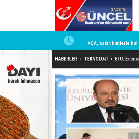
mesi için firmaya resmi talimat
ACA, bakın kimlerle kol 
HABERLER
TEKNOLOJİ
ETÜ, Eklemel