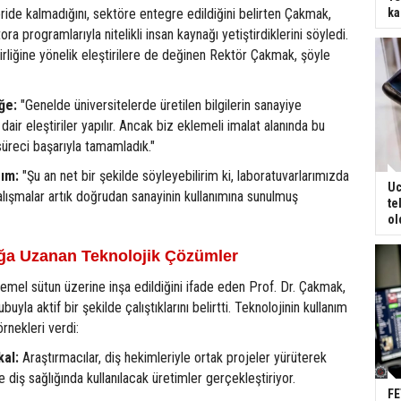
ride kalmadığını, sektöre entegre edildiğini belirten Çakmak,
ka
ra programlarıyla nitelikli insan kaynağı yetiştirdiklerini söyledi.
birliğine yönelik eleştirilere de değinen Rektör Çakmak, şöyle
ğe:
"Genelde üniversitelerde üretilen bilgilerin sanayiye
dair eleştiriler yapılır. Ancak biz eklemeli imalat alanında bu
 süreci başarıyla tamamladık."
ım:
"Şu an net bir şekilde söyleyebilirim ki, laboratuvarlarımızda
Uc
ışmalar artık doğrudan sanayinin kullanımına sunulmuş
te
ol
ığa Uzanan Teknolojik Çözümler
temel sütun üzerine inşa edildiğini ifade eden Prof. Dr. Çakmak,
buyla aktif bir şekilde çalıştıklarını belirtti. Teknolojinin kullanım
örnekleri verdi:
kal:
Araştırmacılar, diş hekimleriyle ortak projeler yürüterek
 diş sağlığında kullanılacak üretimler gerçekleştiriyor.
FE