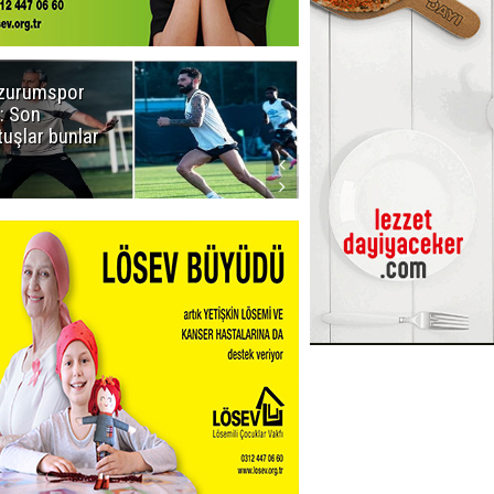
zurumspor
Naruman'dan
: Son
sempatik
tuşlar bunlar
mesaj