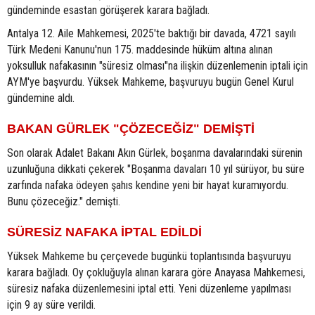
gündeminde esastan görüşerek karara bağladı.
Antalya 12. Aile Mahkemesi, 2025'te baktığı bir davada, 4721 sayılı
Türk Medeni Kanunu'nun 175. maddesinde hüküm altına alınan
yoksulluk nafakasının "süresiz olması"na ilişkin düzenlemenin iptali için
AYM'ye başvurdu. Yüksek Mahkeme, başvuruyu bugün Genel Kurul
gündemine aldı.
BAKAN GÜRLEK "ÇÖZECEĞİZ" DEMİŞTİ
Son olarak Adalet Bakanı Akın Gürlek, boşanma davalarındaki sürenin
uzunluğuna dikkati çekerek "Boşanma davaları 10 yıl sürüyor, bu süre
zarfında nafaka ödeyen şahıs kendine yeni bir hayat kuramıyordu.
Bunu çözeceğiz." demişti.
SÜRESİZ NAFAKA İPTAL EDİLDİ
Yüksek Mahkeme bu çerçevede bugünkü toplantısında başvuruyu
karara bağladı. Oy çokluğuyla alınan karara göre Anayasa Mahkemesi,
süresiz nafaka düzenlemesini iptal etti. Yeni düzenleme yapılması
için 9 ay süre verildi.