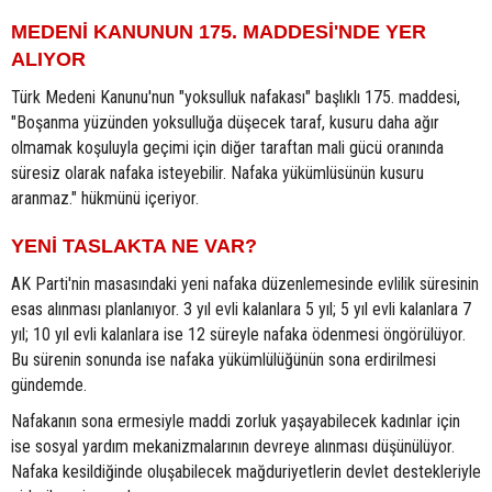
MEDENİ KANUNUN 175. MADDESİ'NDE YER
ALIYOR
Türk Medeni Kanunu'nun "yoksulluk nafakası" başlıklı 175. maddesi,
"Boşanma yüzünden yoksulluğa düşecek taraf, kusuru daha ağır
olmamak koşuluyla geçimi için diğer taraftan mali gücü oranında
süresiz olarak nafaka isteyebilir. Nafaka yükümlüsünün kusuru
aranmaz." hükmünü içeriyor.
YENİ TASLAKTA NE VAR?
AK Parti'nin masasındaki yeni nafaka düzenlemesinde evlilik süresinin
esas alınması planlanıyor. 3 yıl evli kalanlara 5 yıl; 5 yıl evli kalanlara 7
yıl; 10 yıl evli kalanlara ise 12 süreyle nafaka ödenmesi öngörülüyor.
Bu sürenin sonunda ise nafaka yükümlülüğünün sona erdirilmesi
gündemde.
Nafakanın sona ermesiyle maddi zorluk yaşayabilecek kadınlar için
ise sosyal yardım mekanizmalarının devreye alınması düşünülüyor.
Nafaka kesildiğinde oluşabilecek mağduriyetlerin devlet destekleriyle