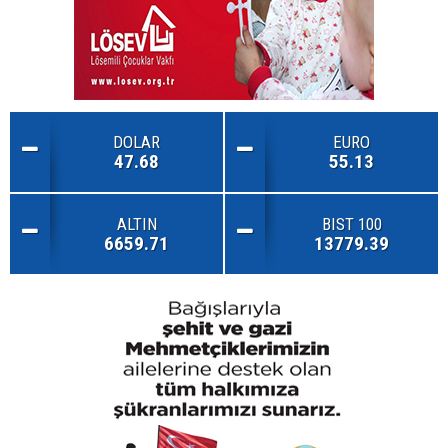
DOLAR
EURO
47.68
55.13
ALTIN
BIST 100
6659.71
13779.39