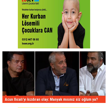
Acun Ilıcalı'yı kızdıran olay: Manyak mısınız siz oğlum ya?