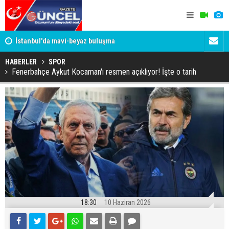
um
İstanbul'da mavi-beyaz buluşma
Erzurumspo
HABERLER
SPOR
Fenerbahçe Aykut Kocaman'ı resmen açıklıyor! İşte o tarih
18:30
10 Haziran 2026