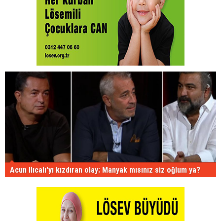
Acun Ilıcalı'yı kızdıran olay: Manyak mısınız siz oğlum ya?