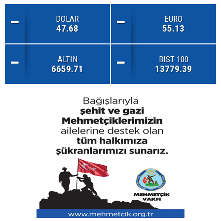
DOLAR
EURO
47.68
55.13
ALTIN
BIST 100
6659.71
13779.39