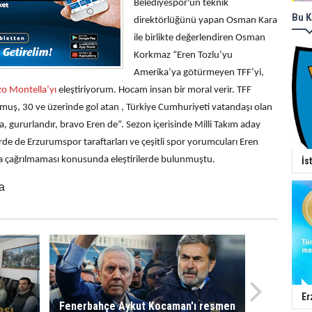
Belediyespor'un
teknik
Bu K
direktörlüğünü yapan Osman Kara
ile birlikte değerlendiren Osman
Korkmaz “Eren Tozlu’yu
Amerika’ya götürmeyen TFF’yi,
o Montella’yı
eleştiriyorum. Hocam insan bir moral verir. TFF
muş, 30 ve üzerinde gol atan , Türkiye Cumhuriyeti vatandaşı olan
a, gururlandır, bravo Eren de”.
Sezon içerisinde Milli Takım aday
 de Erzurumspor taraftarları ve çeşitli spor yorumcuları Eren
ma çağrılmaması konusunda eleştirilerde bulunmuştu.
İs
a
Er
Fenerbahçe Aykut Kocaman'ı resmen