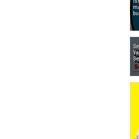
İs
ma
bu
Se
Ya
Se