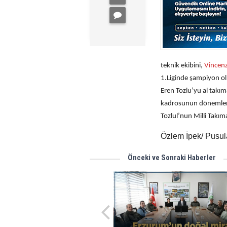
teknik ekibini,
Vincenz
1.Liginde şampiyon ol
Eren Tozlu’yu al takım
kadrosunun dönemlerde
Tozlul’nun Milli Takı
Özlem İpek/ Pusul
Önceki ve Sonraki Haberler