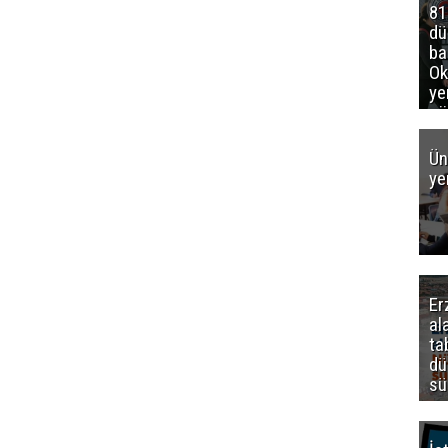
81
d
ba
Ok
ye
gö
Ün
ye
Er
al
ta
dü
sü