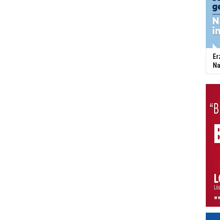
Er
Na