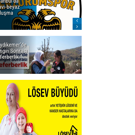
tanbul'da
Erzurumspor
vi-beyaz
Store'de
luşma
yoğunluk
ydikemer'de
Muğla
ngın Sonrası
Büyükşehir
ferberlik
Tüm
İmkânlarıyla
Yangın
Sahasında