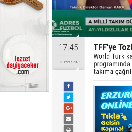
TFF'ye Tozl
17:45
World Türk ka
programında 
10 Haziran 2026
takıma çağrı