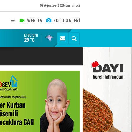
08 Ağustos 2026
Cumartesi
WEB TV
FOTO GALERİ
Erzurum
Adalet Bakanı Gürlek'ten Demirtaş iddiasına yalanl
29 °C