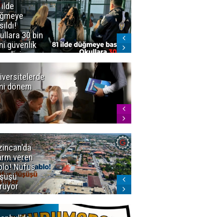
 ilde
Erzurum'da
üğmeye
Kürekle
sıldı!
işlenen
ullara 30 bin
vahşette karar
ni güvenlik
kesinleşti!
revlisi
Yargıtay
cezaları onadı
iversitelerde
Başkan
ni dönem
Sekmen'den
Tercih
Döneminde
Erzurum
Vurgusu
zincan'da
Meteoroloji
arm veren
uyardı!
blo! Nüfus
Doğu'ya yaz
şüşü
gelmeyecek
rüyor