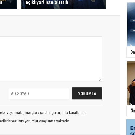
da
açıklıyor! İşte o tarih
Da
Öm
er veya imalar, inançlara saldırı içeren, imla kuralları ile
arflerle yazılmış yorumlar onaylanmamaktadır.