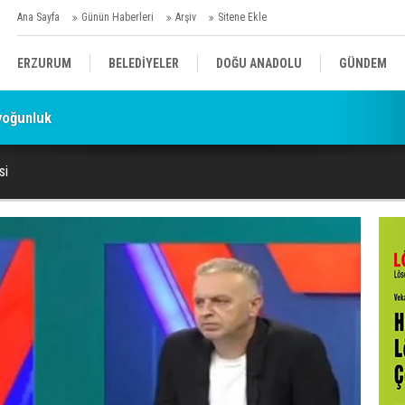
Ana Sayfa
Günün Haberleri
Arşiv
Sitene Ekle
ERZURUM
BELEDİYELER
DOĞU ANADOLU
GÜNDEM
yoğunluk
SİYASET
AFAD/ SAVAŞ
SPOR
si
KÜLTÜR/SANAT//MAĞAZİN
BODRUM