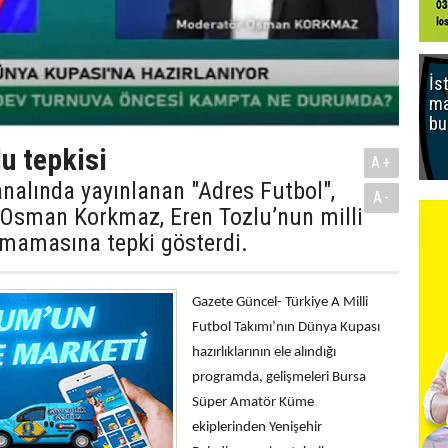
İs
ma
bu
u tepkisi
A+
nalında yayınlanan "Adres Futbol",
A-
Osman Korkmaz, Eren Tozlu’nun milli
lmamasına tepki gösterdi.
Gazete Güncel- Türkiye A Milli
Futbol Takımı’nın Dünya Kupası
hazırlıklarının ele alındığı
programda, gelişmeleri Bursa
Süper Amatör Küme
ekiplerinden
Yenişehir