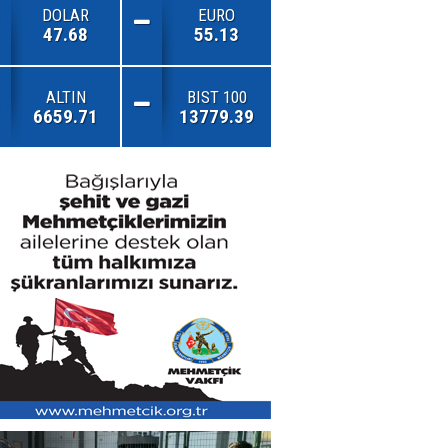
DOLAR
EURO
47.68
55.13
ALTIN
BIST 100
6659.71
13779.39