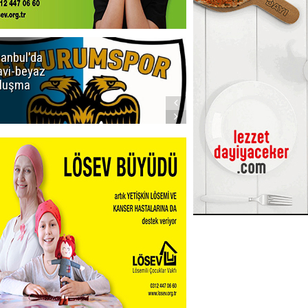
tanbul'da
Erzurumspor
vi-beyaz
Store'de
luşma
yoğunluk